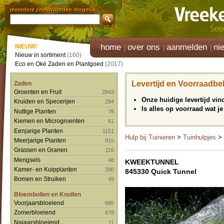
meerdere zoekwoorden mogelijk
home
over ons
aanmelden
ni
NIEUW!
Nieuw in sortiment
(160)
Eco en Oké Zaden en Plantgoed
(2017)
Levertijd en Voorraadbe
Zaden
Groenten en Fruit
2843
Onze huidige levertijd vi
Kruiden en Specerijen
294
Is alles op voorraad wat je
Nuttige Planten
78
Kiemen en Microgroenten
61
Eenjarige Planten
1151
Hulp bij Tuinieren
>
Tuinhulpjes
>
Meerjarige Planten
816
Grassen en Granen
116
Mengsels
48
KWEEKTUNNEL
Kamer- en Kuipplanten
280
845330 Quick Tunnel
Bomen en Struiken
49
Bloembollen en Knollen
Voorjaarsbloeiend
685
Zomerbloeiend
678
Najaarsbloeiend
11