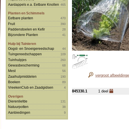
Aardappels e.a. Eetbare Knollen
465
Planten en Schimmels
Eetbare planten
470
Fruit
390
Paddenstoelen en Kefir
28
Bijzondere Planten
41
Hulp bij Tuinieren
Oogst- en Snoeigereedschap
44
Tuingereedschappen
109
Tuinhulpjes
260
Gewasbescherming
68
Mest
56
vergroot afbeelding
Zaaihulpmiddelen
190
Boeken
89
VreekenClub en Zaadgidsen
4
845330.1
1 deel
Overigen
Dierenliefde
131
Natuurpotten
38
Aanbiedingen
9