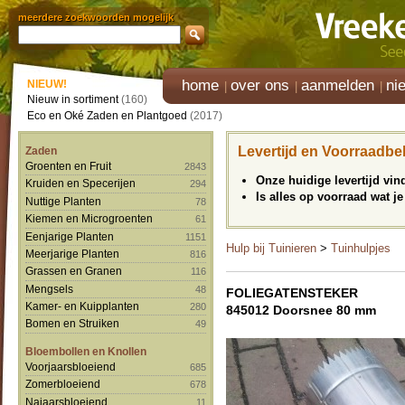
meerdere zoekwoorden mogelijk
home
over ons
aanmelden
ni
NIEUW!
Nieuw in sortiment
(160)
Eco en Oké Zaden en Plantgoed
(2017)
Levertijd en Voorraadbe
Zaden
Groenten en Fruit
2843
Onze huidige levertijd vi
Kruiden en Specerijen
294
Is alles op voorraad wat je
Nuttige Planten
78
Kiemen en Microgroenten
61
Eenjarige Planten
1151
Hulp bij Tuinieren
>
Tuinhulpjes
Meerjarige Planten
816
Grassen en Granen
116
Mengsels
48
FOLIEGATENSTEKER
Kamer- en Kuipplanten
280
845012 Doorsnee 80 mm
Bomen en Struiken
49
Bloembollen en Knollen
Voorjaarsbloeiend
685
Zomerbloeiend
678
Najaarsbloeiend
11