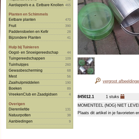
Aardappels e.a. Eetbare Knollen
465
Planten en Schimmels
Eetbare planten
470
Fruit
390
Paddenstoelen en Kefir
28
Bijzondere Planten
41
Hulp bij Tuinieren
Oogst- en Snoeigereedschap
44
Tuingereedschappen
109
Tuinhulpjes
260
Gewasbescherming
68
Mest
56
vergroot afbeelding
Zaaihulpmiddelen
190
Boeken
89
VreekenClub en Zaadgidsen
4
845012.1
1 stuks
Overigen
MOMENTEEL (NOG) NIET LEVE
Dierenliefde
131
Plaats dit artikel in je favorieten
Natuurpotten
38
Aanbiedingen
9