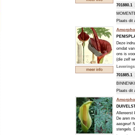
bloei gar
701880.1
MOMENTE
Plaats dit 
Amorpho
PENISPL
Deze indr
omdat van 
ons is voo
(die zelf 
hoog! Deze
Levering
meer info
gewoon in 
701885.1
De bloemsc
de plant d
BINNENK
Haal bij n
Plaats dit 
cocopeat. 
na enkele 
Amorphop
gezonde on
DUIVELS
Allereerst
De aren mo
aasgeur! N
stengels. 