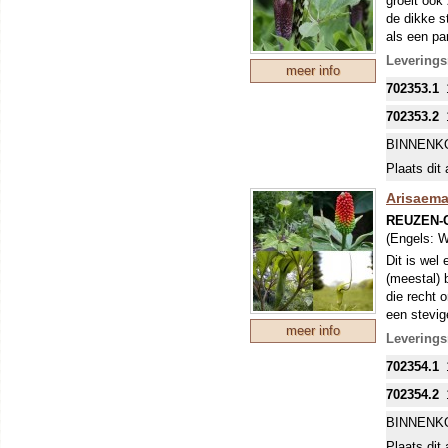
groeit ook
de dikke s
als een pa
aronskelkb
Levering
meer info
prima wint
702353.1
702353.2
BINNENK
Plaats dit 
Arisaema
REUZEN-
(Engels:
W
Dit is wel
(meestal) b
die recht 
een stevig
meer info
vindt dit s
Levering
702354.1
702354.2
BINNENK
Plaats dit 