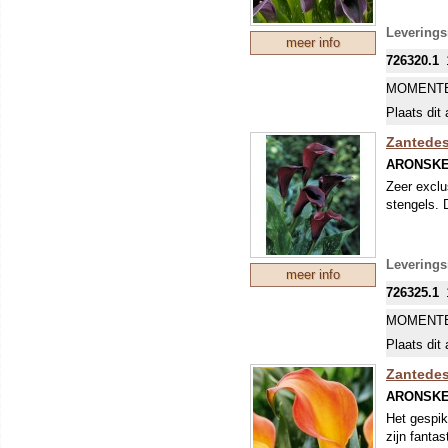
Leverings
meer info
726320.1
MOMENTE
Plaats dit 
Zantedesc
ARONSK
Zeer exclu
stengels. 
Leverings
meer info
726325.1
MOMENTE
Plaats dit 
Zantedes
ARONSK
Het gespik
zijn fanta