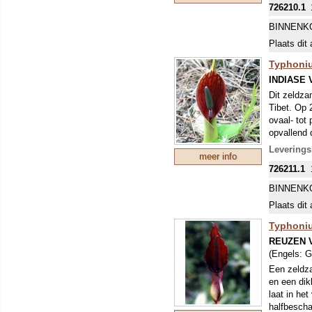
726210.1
BINNENK
Plaats dit 
Typhoniu
INDIASE 
Dit zeldza
Tibet. Op 
ovaal- tot
opvallend 
gemakkelij
Levering
meer info
winterhard
726211.1
BINNENK
Plaats dit 
Typhoni
REUZEN 
(Engels:
G
Een zeldza
en een dik
laat in het
halfbescha