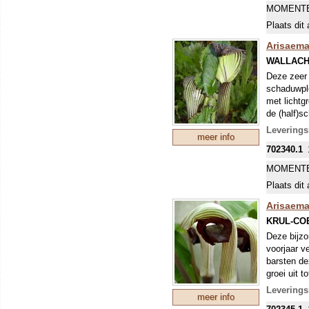
MOMENTE
Plaats dit 
Arisaem
WALLACH
Deze zeer 
schaduwple
met lichtg
de (half)s
Leverings
meer info
702340.1
MOMENTE
Plaats dit 
Arisaema
KRUL-CO
Deze bijzo
voorjaar v
barsten de
groei uit 
maar die k
Levering
meer info
opgerolde 