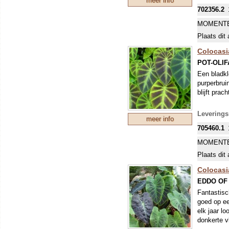
meer info
winterdek 
702356.2
MOMENTE
Plaats dit 
Colocasia
POT-OLI
Een bladkl
purperbrui
blijft prac
Leverings
meer info
705460.1
MOMENTE
Plaats dit 
Colocasia
EDDO OF
Fantastisc
goed op ee
elk jaar l
donkerte v