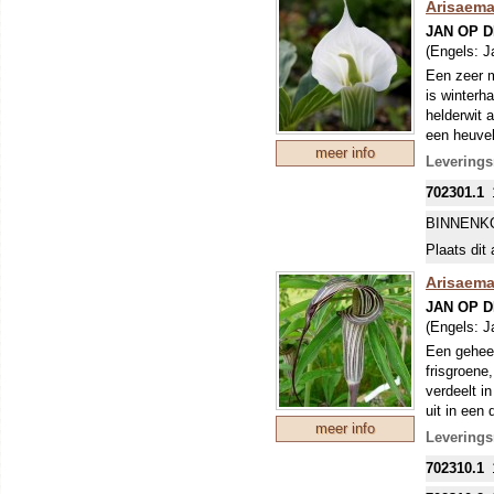
Arisaema
JAN OP 
(Engels:
J
Een zeer m
is winterh
helderwit 
een heuvel
meer info
Levering
702301.1
BINNENK
Plaats dit 
Arisaem
JAN OP 
(Engels:
J
Een geheel
frisgroene
verdeelt i
uit in een 
meer info
vervolgens
Levering
compleet: 
702310.1
van het sc
ontstaat. 