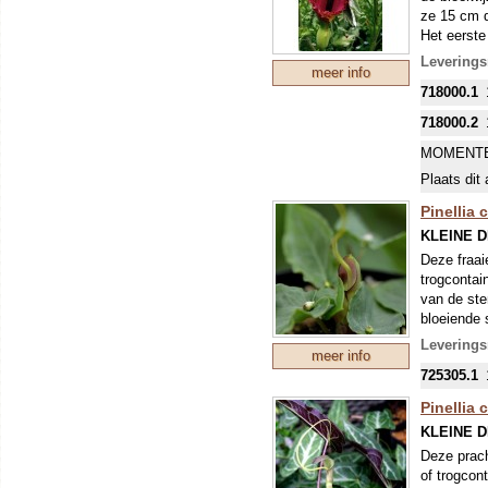
ze 15 cm d
Het eerste
knol van 
Leverings
meer info
718000.1
718000.2
MOMENTE
Plaats dit 
Pinellia 
KLEINE 
Deze fraai
trogcontai
van de ste
bloeiende 
Jan-op-the
Levering
meer info
gebladerte
725305.1
name Pinel
Pinellia 
KLEINE 
Deze prach
of trogcon