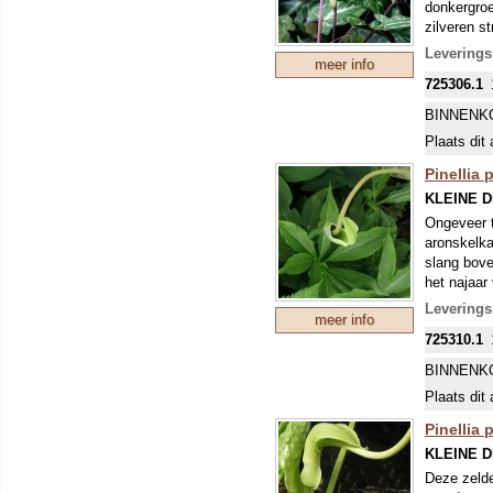
donkergroe
zilveren s
(stengel) 
Levering
meer info
preekstoel
725306.1
krult. Pine
als andere
BINNENK
Plaats dit 
Pinellia 
KLEINE 
Ongeveer t
aronskelka
slang bove
het najaar
Levering
meer info
725310.1
BINNENK
Plaats dit 
Pinellia 
KLEINE 
Deze zelde