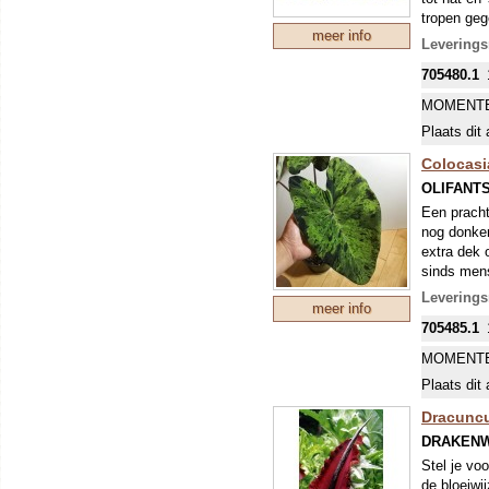
tropen geg
meer info
vrijwel on
Leverings
Afrika wor
705480.1
vlees of vi
MOMENTE
Plaats dit 
Colocasia
OLIFANT
Een pracht
nog donker
extra dek 
sinds mens
gefrituurd
Leverings
meer info
(lekker om 
705485.1
MOMENTE
Plaats dit 
Dracuncu
DRAKEN
Stel je vo
de bloeiwi