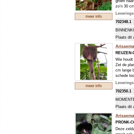
groen naar
zo’n 30 cm
buitenzijd
Levering
meer info
goed besch
702348.1
kleur. Zoal
echter wel
BINNENK
Plaats dit 
Arisaem
REUZEN-
Wie houdt 
Zet de pla
cm lange b
schede loo
Binnenin zi
Leverings
meer info
randen zij
702350.1
de bloemen
winterdek 
MOMENTE
Plaats dit 
Arisaema
PRONK-C
Deze zeldz