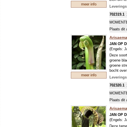
meer info
Alleen al 
Leverings
felgekleur
702319.1
Helaas wor
bladeren. 
MOMENTE
waard!
Plaats dit 
Alle Arisa
Arisaema f
Arisaema
JAN OP 
Wat extra 
(Engels:
J
De plant gr
Deze soort
overwinter
groene bla
en voor de
groene str
worden gep
bocht over
babyknolle
meer info
Als u hem 
Leverings
enige groe
702320.1
MOMENTE
Plaats dit 
Arisaema 
JAN OP 
(Engels:
J
Deze tamel