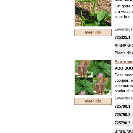
Het grote 
cm verschi
plant komt
Levering
meer info
725325.1
BINNENK
Plaats dit 
Sauroma
VOO-DOO
Deze Voodo
voorjaar: 
bloemen wo
omdat dit 
lucht van 
Leverings
meer info
grap...
725790.1
Als de kno
goed doors
725790.2
bijzondere
zich op ee
725790.3
BINNENK