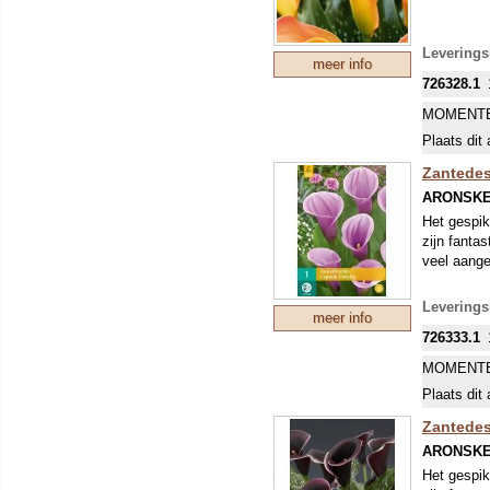
Leverings
meer info
726328.1
MOMENTE
Plaats dit 
Zantedesc
ARONSK
Het gespik
zijn fantas
veel aange
Leverings
meer info
726333.1
MOMENTE
Plaats dit 
Zantedes
ARONSK
Het gespik