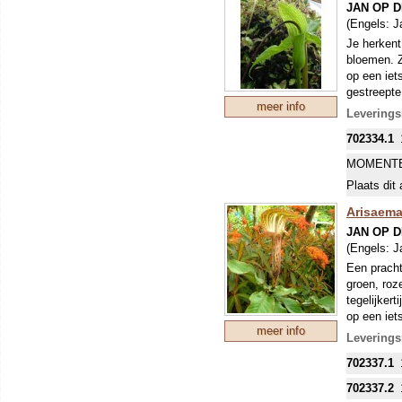
JAN OP 
(Engels:
J
Je herkent
bloemen. Z
op een iet
gestreepte
meer info
paarskleur
Leverings
702334.1
MOMENTE
Plaats dit 
Arisaema
JAN OP 
(Engels:
J
Een pracht
groen, roz
tegelijker
op een iet
meer info
Leverings
702337.1
702337.2