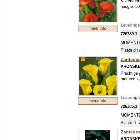
Kokervormi
hoogte: 6
Leverings
meer info
726380.1
MOMENTE
Plaats dit 
Zantedes
ARONSK
Prachtige 
met een zw
Leverings
meer info
726385.1
MOMENTE
Plaats dit 
Zantedes
ARONSK