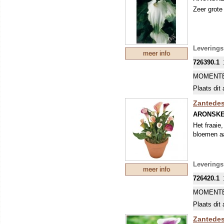
Zeer grote
Leverings
meer info
726390.1
MOMENTE
Plaats dit 
Zantedesc
ARONSK
Het fraaie
bloemen aa
Leverings
meer info
726420.1
MOMENTE
Plaats dit 
Zantedes