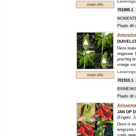
Leverings
meer info
701890.1
MOMENTE
Plaats dit 
Amorpho
DUIVELS
Deze leuke
ongeveer 1
prachtig b
vroege voo
steel met 
Levering
meer info
met bessen
701910.1
opslaan ve
BINNENK
Plaats dit 
Arisaem
JAN OP 
(Engels:
J
Deze is ee
enigszins 
zoals gewo