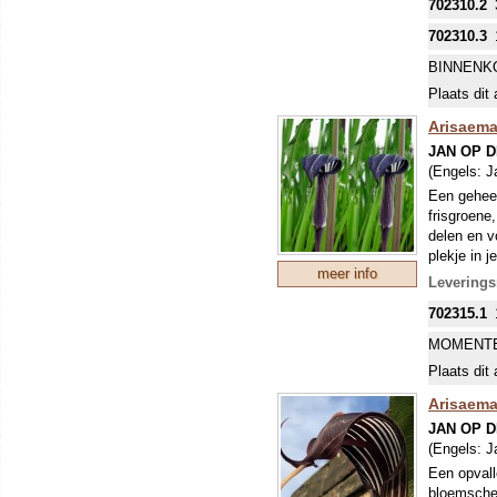
702310.2
waar ander
humus.
702310.3
BINNENK
Plaats dit 
Arisaem
JAN OP 
(Engels:
J
Een geheel
frisgroene
delen en v
plekje in 
meer info
dan is het
Leverings
achterste 
702315.1
waardoor e
groeien en
MOMENTE
plekje met
Plaats dit 
Arisaema
JAN OP 
(Engels:
J
Een opvall
bloemsched