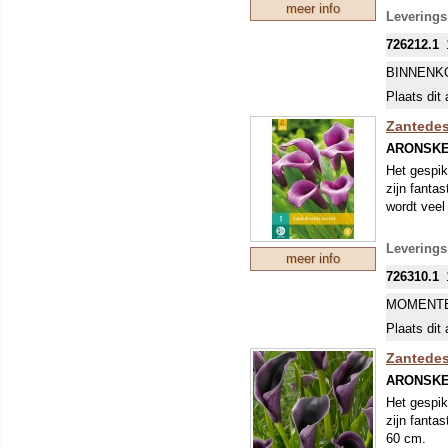
meer info
overwinter
Levering
726212.1
BINNENK
Plaats dit 
Zantedesc
ARONSK
Het gespik
zijn fanta
wordt veel
Leverings
meer info
726310.1
MOMENTE
Plaats dit 
Zantedes
ARONSK
Het gespik
zijn fanta
60 cm.