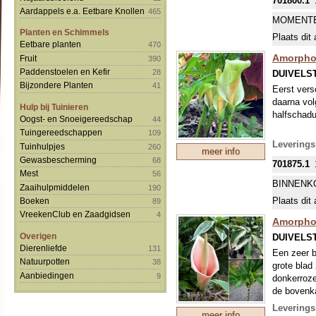
701800.1
hoek ten o
Aardappels e.a. Eetbare Knollen
465
en vorstvri
MOMENTE
Zoals veel
Planten en Schimmels
Plaats dit 
eetbaar. H
Eetbare planten
470
Amorpho
Fruit
390
Paddenstoelen en Kefir
28
DUIVELS
Bijzondere Planten
41
Eerst vers
daarna vol
Hulp bij Tuinieren
halfschadu
Oogst- en Snoeigereedschap
44
Tuingereedschappen
109
Levering
Tuinhulpjes
260
meer info
Gewasbescherming
68
701875.1
Mest
56
BINNENK
Zaaihulpmiddelen
190
Plaats dit 
Boeken
89
VreekenClub en Zaadgidsen
4
Amorphop
Overigen
DUIVELS
Dierenliefde
131
Een zeer b
Natuurpotten
38
grote blad
Aanbiedingen
9
donkerroze
de bovenka
spikkels. 
Leverings
meer info