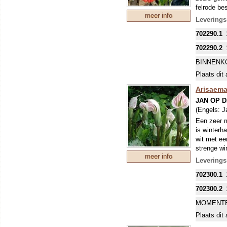
felrode bes
meer info
Levering
702290.1
702290.2
BINNENK
Plaats dit 
Arisaema
JAN OP 
(Engels:
J
Een zeer m
is winterh
wit met ee
strenge wi
meer info
ondergrond
Leverings
702300.1
702300.2
MOMENTE
Plaats dit 