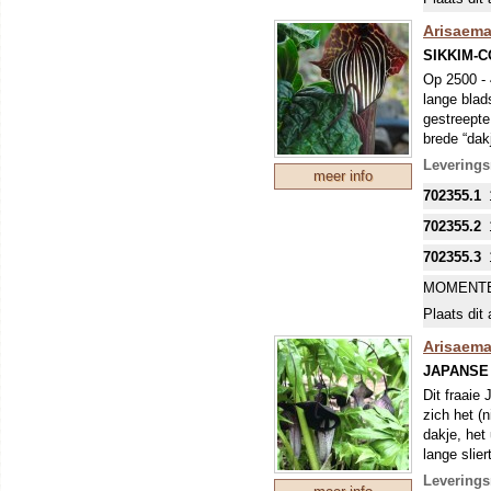
Arisaema
SIKKIM-
Op 2500 - 
lange blads
gestreepte
brede “dak
Zeer winte
Leverings
meer info
702355.1
702355.2
702355.3
MOMENTE
Plaats dit 
Arisaema
JAPANSE
Dit fraaie
zich het (
dakje, het
lange slie
gestreept 
Leverings