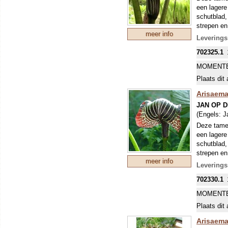
een lagere
schutblad,
strepen en
meer info
Leverings
702325.1
MOMENTE
Plaats dit 
Arisaema 
JAN OP 
(Engels:
J
Deze tamel
een lagere
schutblad,
strepen en
meer info
tot wijnro
Leverings
in de (hal
702330.1
MOMENTE
Plaats dit 
Arisaema