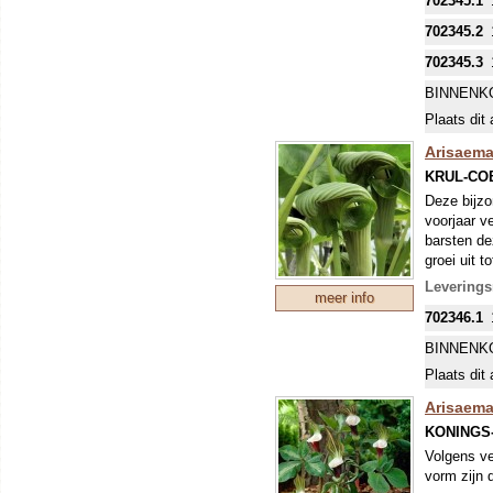
702345.1
groen- tot
uit de blo
702345.2
702345.3
BINNENK
Plaats dit 
Arisaema
KRUL-CO
Deze bijzo
voorjaar v
barsten de
groei uit 
maar die k
Levering
meer info
opgerolde 
702346.1
gestreept.
is begon
BINNENK
Plaats dit 
Arisaema
KONINGS
Volgens ve
vorm zijn 