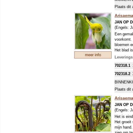
Plaats dit 
Arisaema
JAN OP 
(Engels:
J
Een gemakk
voorkomt. 
bloemen en
Het blad i
meer info
jonge blad
Levering
702318.1
702318.2
BINNENK
Plaats dit 
Arisaema
JAN OP 
(Engels:
J
Het is eind
Het groeit
mijn hand.
zien om te