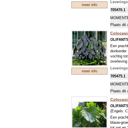
De knol is
Leverings
meer info
705470.1
MOMENTE
Plaats dit 
Colocasi
OLIFANT
Een pracht
donkerder 
vochtig to
overleving
gegeten, i
Leverings
meer info
ongevoelig
705475.1
worden ze 
vis in te r
MOMENTE
Plaats dit 
Colocasi
OLIFANT
(Engels:
C
Een pracht
blauw-groe
tot nat en