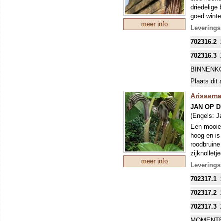
driedelige
goed winte
meer info
Levering
702316.2
702316.3
BINNENK
Plaats dit 
Arisaema
JAN OP 
(Engels:
J
Een mooie 
hoog en is
roodbruine
zijknolletj
meer info
Leverings
702317.1
702317.2
702317.3
MOMENTE