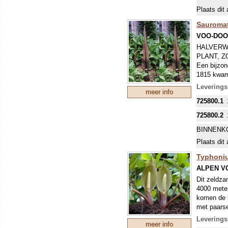
Sommige b
Plaats dit 
degelijk 2
bladstelen
Sauroma
bladstenge
VOO-DOO
HALVERW
PLANT, Z
Een bijzond
1815 kwam 
een felle 
Leverings
meer info
een onaang
725800.1
Caca’ doen
verspreide
725800.2
aan bruin 
jaar… In d
BINNENK
tot de blo
Plaats dit 
Typhoni
Sommige b
degelijk 2
ALPEN V
bladstelen
Dit zeldza
bladstenge
4000 meter
komen de b
met paarse
gevlekt en
Levering
meer info
planten ge