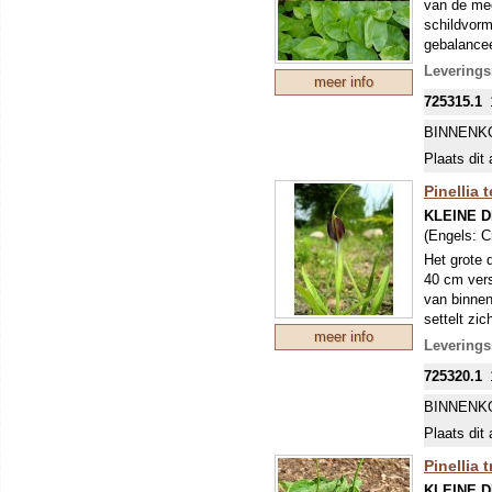
van de me
schildvorm
gebalancee
versierd m
Levering
meer info
lange, roo
725315.1
inactief z
weer uit d
BINNENK
punt.
Plaats dit 
Pinellia 
KLEINE 
(Engels:
C
Het grote 
40 cm vers
van binnen
settelt zi
meer info
Levering
725320.1
BINNENK
Plaats dit 
Pinellia t
KLEINE 