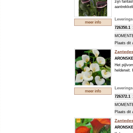
zijn fanta
aantrekkel
Leverings
meer info
726350.1
MOMENTE
Plaats dit 
Zantedesc
ARONSK
Het pijlvo
helderwit.
Leverings
meer info
726372.1
MOMENTE
Plaats dit 
Zantedesc
ARONSK