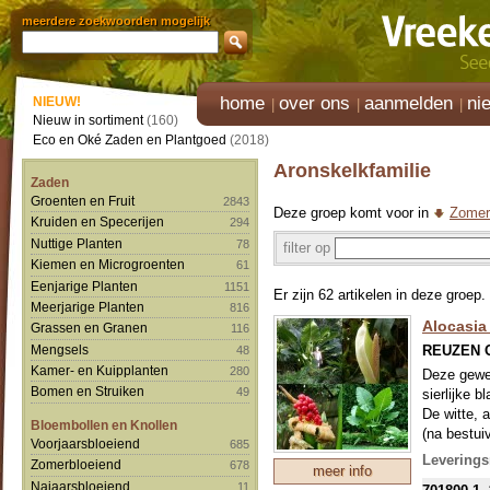
meerdere zoekwoorden mogelijk
home
over ons
aanmelden
ni
NIEUW!
Nieuw in sortiment
(160)
Eco en Oké Zaden en Plantgoed
(2018)
Aronskelkfamilie
Zaden
Groenten en Fruit
2843
Deze groep komt voor in
Zomer
Kruiden en Specerijen
294
Nuttige Planten
78
filter op
Kiemen en Microgroenten
61
Eenjarige Planten
1151
Er zijn 62 artikelen in deze groep.
Meerjarige Planten
816
Alocasia
Grassen en Granen
116
REUZEN 
Mengsels
48
Kamer- en Kuipplanten
280
Deze gewel
Bomen en Struiken
49
sierlijke 
De witte, 
Bloembollen en Knollen
(na bestui
Voorjaarsbloeiend
685
zomers bij
Leverings
Zomerbloeiend
678
meer info
groeiende 
Najaarsbloeiend
11