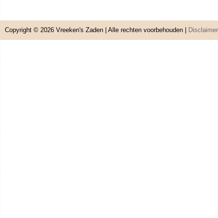
Copyright © 2026
Vreeken's Zaden
| Alle rechten voorbehouden |
Disclaimer