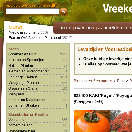
meerdere zoekwoorden mogelijk
home
over ons
aanmelden
ni
NIEUW!
Nieuw in sortiment
(160)
Eco en Oké Zaden en Plantgoed
(2017)
Levertijd en Voorraadbe
Zaden
Groenten en Fruit
2843
Onze huidige levertijd vi
Kruiden en Specerijen
294
Is alles op voorraad wat je
Nuttige Planten
78
Kiemen en Microgroenten
61
Eenjarige Planten
1151
Planten en Schimmels
>
Fruit
>
R
Meerjarige Planten
816
Grassen en Granen
116
Mengsels
48
822400 KAKI 'Fuyu' / 'Fuyuga
Kamer- en Kuipplanten
280
(Diospyros kaki)
Bomen en Struiken
49
Bloembollen en Knollen
Voorjaarsbloeiend
685
Zomerbloeiend
678
Najaarsbloeiend
11