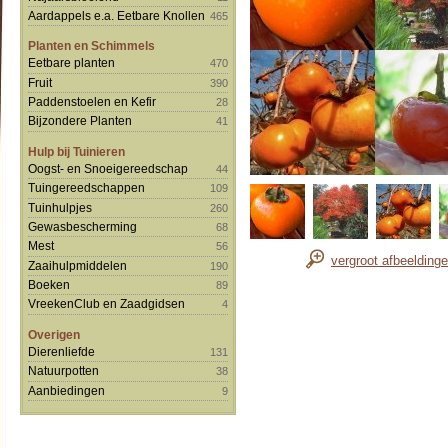
Aardappels e.a. Eetbare Knollen
465
Planten en Schimmels
Eetbare planten
470
Fruit
390
Paddenstoelen en Kefir
28
Bijzondere Planten
41
Hulp bij Tuinieren
Oogst- en Snoeigereedschap
44
Tuingereedschappen
109
Tuinhulpjes
260
Gewasbescherming
68
Mest
56
vergroot afbeelding
Zaaihulpmiddelen
190
Boeken
89
VreekenClub en Zaadgidsen
4
Overigen
Dierenliefde
131
Natuurpotten
38
Aanbiedingen
9