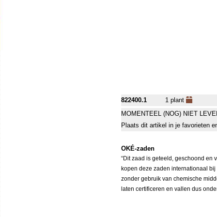
822400.1
1 plant
MOMENTEEL (NOG) NIET LEVE
Plaats dit artikel in je favorieten
OKÉ-zaden
“Dit zaad is geteeld, geschoond en 
kopen deze zaden internationaal bij
zonder gebruik van chemische middele
laten certificeren en vallen dus ond