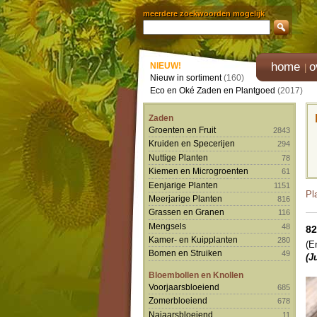
meerdere zoekwoorden mogelijk
home
o
NIEUW!
Nieuw in sortiment
(160)
Eco en Oké Zaden en Plantgoed
(2017)
Zaden
Groenten en Fruit
2843
Kruiden en Specerijen
294
Nuttige Planten
78
Kiemen en Microgroenten
61
Eenjarige Planten
1151
Pl
Meerjarige Planten
816
Grassen en Granen
116
Mengsels
48
8
Kamer- en Kuipplanten
280
(E
Bomen en Struiken
49
(J
Bloembollen en Knollen
Voorjaarsbloeiend
685
Zomerbloeiend
678
Najaarsbloeiend
11