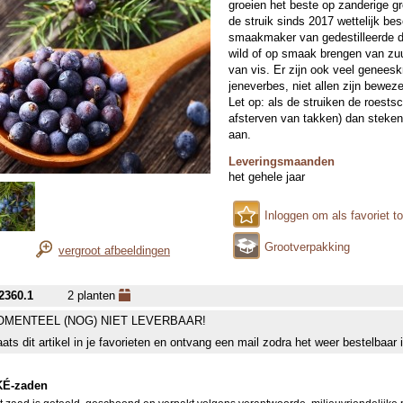
groeien het beste op zanderige gr
de struik sinds 2017 wettelijk be
smaakmaker van gedestilleerde d
wild of op smaak brengen van zuurk
van vis. Er zijn ook veel genees
jeneverbes, niet allen zijn bewezen
Let op: als de struiken de roests
afsterven van takken) dan steke
aan.
Leveringsmaanden
het gehele jaar
Inloggen om als favoriet t
Grootverpakking
vergroot afbeeldingen
2360.1
2 planten
MENTEEL (NOG) NIET LEVERBAAR!
aats dit artikel in je favorieten en ontvang een mail zodra het weer bestelbaar 
É-zaden