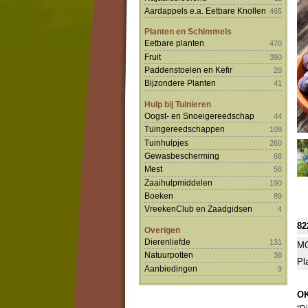
Aardappels e.a. Eetbare Knollen
465
Planten en Schimmels
Eetbare planten
470
Fruit
390
Paddenstoelen en Kefir
28
Bijzondere Planten
41
Hulp bij Tuinieren
Oogst- en Snoeigereedschap
44
Tuingereedschappen
109
Tuinhulpjes
260
Gewasbescherming
68
Mest
56
Zaaihulpmiddelen
190
Boeken
89
VreekenClub en Zaadgidsen
4
82
Overigen
Dierenliefde
131
MO
Natuurpotten
38
Pl
Aanbiedingen
9
OK