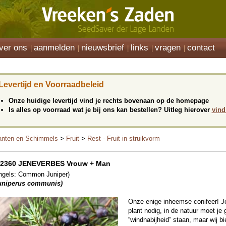
ver ons
aanmelden
nieuwsbrief
links
vragen
contact
Levertijd en Voorraadbeleid
Onze huidige levertijd vind je rechts bovenaan op de homepage
Is alles op voorraad wat je bij ons kan bestellen? Uitleg hierover
vind
anten en Schimmels
>
Fruit
>
Rest - Fruit in struikvorm
22360 JENEVERBES Vrouw + Man
ngels: Common Juniper)
uniperus communis)
Onze enige inheemse conifeer! Je
plant nodig, in de natuur moet je 
“windnabijheid” staan, maar wij b