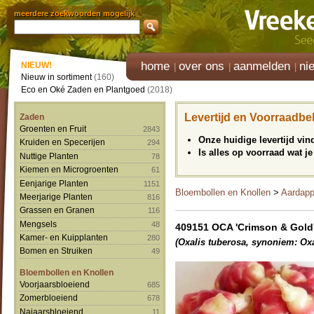
meerdere zoekwoorden mogelijk
home
over ons
aanmelden
ni
NIEUW!
Nieuw in sortiment
(160)
Eco en Oké Zaden en Plantgoed
(2018)
Levertijd en Voorraadbe
Zaden
Groenten en Fruit
2843
Onze huidige levertijd vi
Kruiden en Specerijen
294
Is alles op voorraad wat je
Nuttige Planten
78
Kiemen en Microgroenten
61
Eenjarige Planten
1151
Bloembollen en Knollen
>
Aardapp
Meerjarige Planten
816
Grassen en Granen
116
Mengsels
48
409151 OCA 'Crimson & Gold
Kamer- en Kuipplanten
280
(Oxalis tuberosa, synoniem: Oxa
Bomen en Struiken
49
Bloembollen en Knollen
Voorjaarsbloeiend
685
Zomerbloeiend
678
Najaarsbloeiend
11