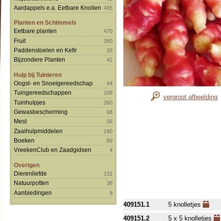
Aardappels e.a. Eetbare Knollen
465
Planten en Schimmels
Eetbare planten
470
Fruit
390
Paddenstoelen en Kefir
28
Bijzondere Planten
41
Hulp bij Tuinieren
Oogst- en Snoeigereedschap
44
Tuingereedschappen
109
vergroot afbeelding
Tuinhulpjes
260
Gewasbescherming
68
Mest
56
Zaaihulpmiddelen
190
Boeken
89
VreekenClub en Zaadgidsen
4
Overigen
Dierenliefde
131
Natuurpotten
38
Aanbiedingen
9
409151.1
5 knolletjes
409151.2
5 x 5 knolletjes