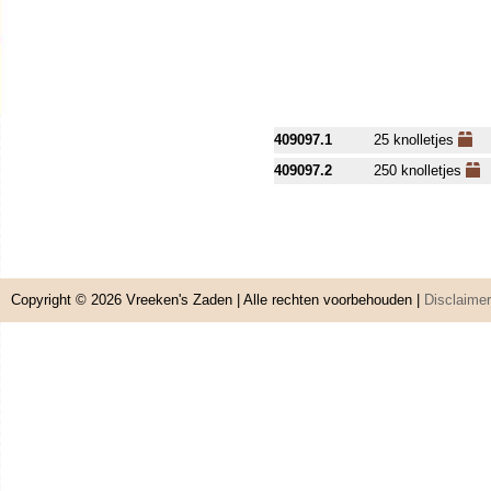
409097.1
25 knolletjes
409097.2
250 knolletjes
Copyright © 2026
Vreeken's Zaden
| Alle rechten voorbehouden |
Disclaimer