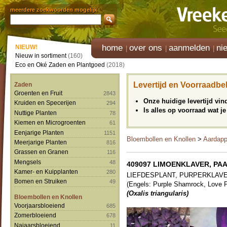
meerdere zoekwoorden mogelijk
home
over ons
aanmelden
ni
NIEUW!
Nieuw in sortiment
(160)
Eco en Oké Zaden en Plantgoed
(2018)
Levertijd en Voorraadbe
Zaden
Groenten en Fruit
2843
Onze huidige levertijd vi
Kruiden en Specerijen
294
Is alles op voorraad wat je
Nuttige Planten
78
Kiemen en Microgroenten
61
Eenjarige Planten
1151
Bloembollen en Knollen
>
Aardapp
Meerjarige Planten
816
Grassen en Granen
116
Mengsels
48
409097 LIMOENKLAVER, PA
Kamer- en Kuipplanten
280
LIEFDESPLANT, PURPERKLAV
Bomen en Struiken
49
(Engels: Purple Shamrock, Love P
(Oxalis triangularis)
Bloembollen en Knollen
Voorjaarsbloeiend
685
Zomerbloeiend
678
Najaarsbloeiend
11