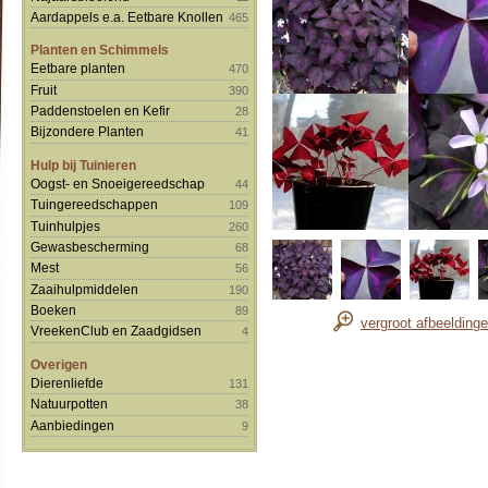
Aardappels e.a. Eetbare Knollen
465
Planten en Schimmels
Eetbare planten
470
Fruit
390
Paddenstoelen en Kefir
28
Bijzondere Planten
41
Hulp bij Tuinieren
Oogst- en Snoeigereedschap
44
Tuingereedschappen
109
Tuinhulpjes
260
Gewasbescherming
68
Mest
56
Zaaihulpmiddelen
190
Boeken
89
vergroot afbeelding
VreekenClub en Zaadgidsen
4
Overigen
Dierenliefde
131
Natuurpotten
38
Aanbiedingen
9