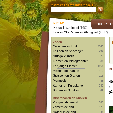
meerdere zoekwoorden mogelijk
home
o
NIEUW!
Nieuw in sortiment
(160)
Eco en Oké Zaden en Plantgoed
(2017)
Zaden
Groenten en Fruit
2843
Kruiden en Specerijen
294
Nuttige Planten
78
Kiemen en Microgroenten
61
Eenjarige Planten
1151
Bl
Meerjarige Planten
816
Grassen en Granen
116
Mengsels
48
40
Kamer- en Kuipplanten
280
G
Bomen en Struiken
49
(O
Bloembollen en Knollen
Voorjaarsbloeiend
685
Zomerbloeiend
678
Najaarsbloeiend
11