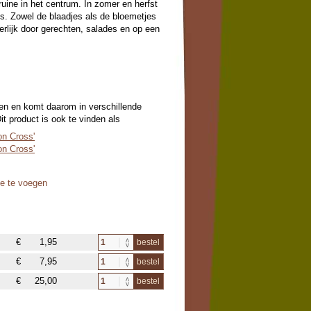
uine in het centrum. In zomer en herfst
s. Zowel de blaadjes als de bloemetjes
erlijk door gerechten, salades en op een
en en komt daarom in verschillende
t product is ook te vinden als
on Cross'
on Cross'
oe te voegen
€
1,95
bestel
€
7,95
bestel
€
25,00
bestel