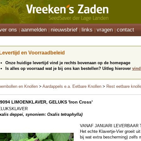
ver ons
aanmelden
nieuwsbrief
links
vragen
contact
Levertijd en Voorraadbeleid
Onze huidige levertijd vind je rechts bovenaan op de homepage
Is alles op voorraad wat je bij ons kan bestellen? Uitleg hierover
vind
oembollen en Knollen
>
Aardappels e.a. Eetbare Knollen
>
Rest eetbare knoll
9094 LIMOENKLAVER, GELUKS 'Iron Cross'
ELUKSKLAVER
xalis deppei, synoniem: Oxalis tetraphylla)
VANAF JANUARI LEVERBAAR 
Het echte Klavertje-Vier groeit uit
bij wat extra bescherming) zelfs 