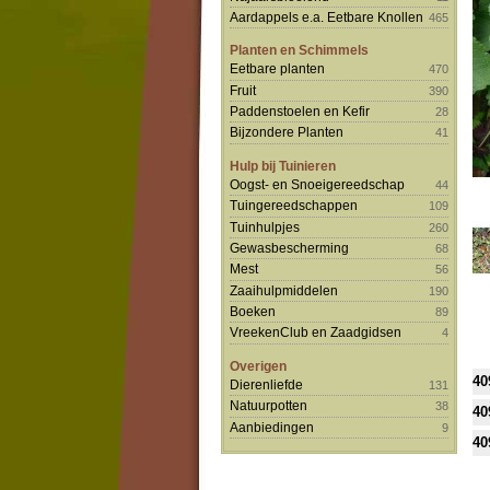
Aardappels e.a. Eetbare Knollen
465
Planten en Schimmels
Eetbare planten
470
Fruit
390
Paddenstoelen en Kefir
28
Bijzondere Planten
41
Hulp bij Tuinieren
Oogst- en Snoeigereedschap
44
Tuingereedschappen
109
Tuinhulpjes
260
Gewasbescherming
68
Mest
56
Zaaihulpmiddelen
190
Boeken
89
VreekenClub en Zaadgidsen
4
Overigen
40
Dierenliefde
131
Natuurpotten
38
40
Aanbiedingen
9
40