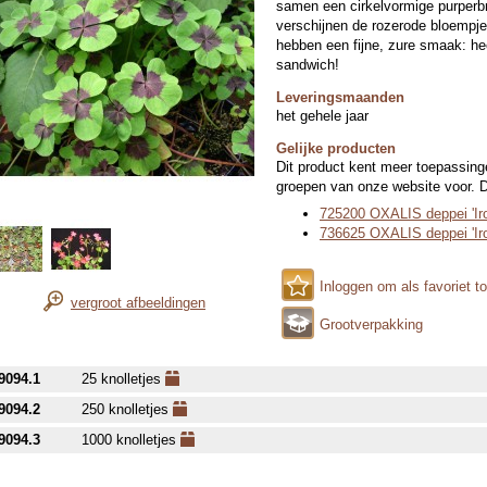
samen een cirkelvormige purperbr
verschijnen de rozerode bloempje
hebben een fijne, zure smaak: he
sandwich!
Leveringsmaanden
het gehele jaar
Gelijke producten
Dit product kent meer toepassing
groepen van onze website voor. Di
725200 OXALIS deppei 'Ir
736625 OXALIS deppei 'Ir
Inloggen om als favoriet t
vergroot afbeeldingen
Grootverpakking
9094.1
25 knolletjes
9094.2
250 knolletjes
9094.3
1000 knolletjes