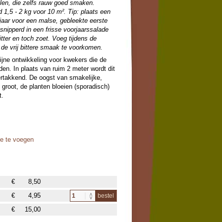
llen, die zelfs rauw goed smaken.
1,5 - 2 kg voor 10 m². Tip: plaats een
rjaar voor een malse, gebleekte eerste
esnipperd in een frisse voorjaarssalade
itter en toch zoet. Voeg tijdens de
 de vrij bittere smaak te voorkomen.
ne ontwikkeling voor kwekers die de
den. In plaats van ruim 2 meter wordt dit
rtakkend. De oogst van smakelijke,
k groot, de planten bloeien (sporadisch)
t.
oe te voegen
€
8,50
€
4,95
bestel
€
15,00