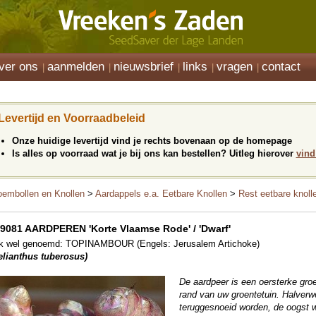
ver ons
aanmelden
nieuwsbrief
links
vragen
contact
Levertijd en Voorraadbeleid
Onze huidige levertijd vind je rechts bovenaan op de homepage
Is alles op voorraad wat je bij ons kan bestellen? Uitleg hierover
vind
oembollen en Knollen
>
Aardappels e.a. Eetbare Knollen
>
Rest eetbare knoll
9081 AARDPEREN 'Korte Vlaamse Rode' / 'Dwarf'
k wel genoemd: TOPINAMBOUR (Engels: Jerusalem Artichoke)
elianthus tuberosus)
De aardpeer is een oersterke groe
rand van uw groentetuin. Halver
teruggesnoeid worden, de oogst wo