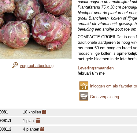
najaar oogst u de smakelijke kno
Plantafstand 75 x 30 cm benodigd 
bleekpot over de plant in het voo
groei! Blancheren, koken of fijng
smaakt dit vitaminerijk gewasje b
bereiding een snuifje zout toe om
COMPACTE GROEI! Dat is een fij
traditionele aardperen te hoog vin
ras maar 60 cm hoog en breed ve
roodschillige kollen is opmerkelij
met gele bloemen in de late herfs
vergroot afbeelding
Leveringsmaanden
februari t/m mei
Inloggen om als favoriet t
Grootverpakking
9081
10 knollen
9081.1
1 plant
9081.2
4 planten