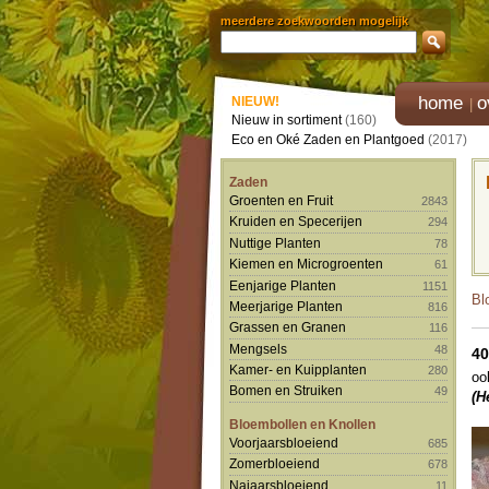
meerdere zoekwoorden mogelijk
home
o
NIEUW!
Nieuw in sortiment
(160)
Eco en Oké Zaden en Plantgoed
(2017)
Zaden
Groenten en Fruit
2843
Kruiden en Specerijen
294
Nuttige Planten
78
Kiemen en Microgroenten
61
Eenjarige Planten
1151
Bl
Meerjarige Planten
816
Grassen en Granen
116
Mengsels
48
40
Kamer- en Kuipplanten
280
oo
Bomen en Struiken
49
(H
Bloembollen en Knollen
Voorjaarsbloeiend
685
Zomerbloeiend
678
Najaarsbloeiend
11