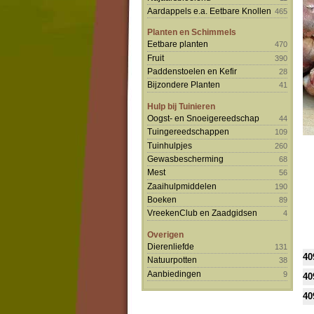
Aardappels e.a. Eetbare Knollen
465
Planten en Schimmels
Eetbare planten
470
Fruit
390
Paddenstoelen en Kefir
28
Bijzondere Planten
41
Hulp bij Tuinieren
Oogst- en Snoeigereedschap
44
Tuingereedschappen
109
Tuinhulpjes
260
Gewasbescherming
68
Mest
56
Zaaihulpmiddelen
190
Boeken
89
VreekenClub en Zaadgidsen
4
Overigen
Dierenliefde
131
40
Natuurpotten
38
Aanbiedingen
9
40
40