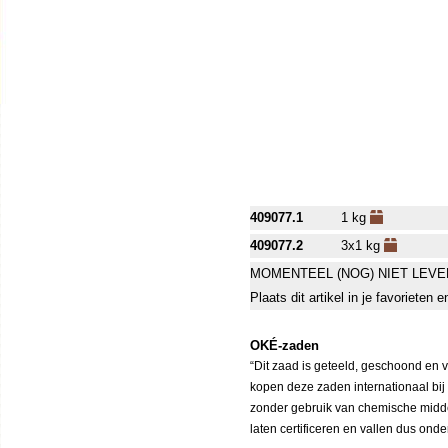
409077.1
1 kg
409077.2
3x1 kg
MOMENTEEL (NOG) NIET LEVE
Plaats dit artikel in je favorieten
OKÉ-zaden
“Dit zaad is geteeld, geschoond en 
kopen deze zaden internationaal bij
zonder gebruik van chemische middele
laten certificeren en vallen dus ond