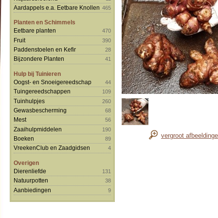
Aardappels e.a. Eetbare Knollen
465
Planten en Schimmels
Eetbare planten
470
Fruit
390
Paddenstoelen en Kefir
28
Bijzondere Planten
41
Hulp bij Tuinieren
Oogst- en Snoeigereedschap
44
Tuingereedschappen
109
Tuinhulpjes
260
Gewasbescherming
68
Mest
56
Zaaihulpmiddelen
190
vergroot afbeelding
Boeken
89
VreekenClub en Zaadgidsen
4
Overigen
Dierenliefde
131
Natuurpotten
38
Aanbiedingen
9