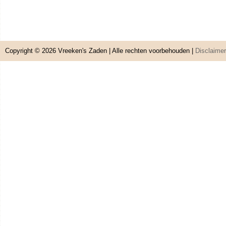
Copyright © 2026
Vreeken's Zaden
| Alle rechten voorbehouden |
Disclaimer