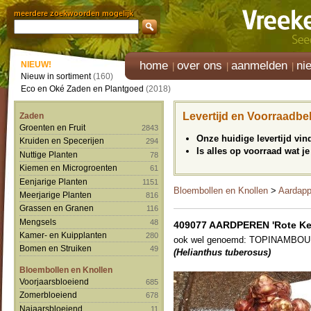
meerdere zoekwoorden mogelijk
home
over ons
aanmelden
ni
NIEUW!
Nieuw in sortiment
(160)
Eco en Oké Zaden en Plantgoed
(2018)
Levertijd en Voorraadbe
Zaden
Groenten en Fruit
2843
Onze huidige levertijd vi
Kruiden en Specerijen
294
Is alles op voorraad wat je
Nuttige Planten
78
Kiemen en Microgroenten
61
Eenjarige Planten
1151
Bloembollen en Knollen
>
Aardapp
Meerjarige Planten
816
Grassen en Granen
116
Mengsels
48
409077 AARDPEREN 'Rote Ke
Kamer- en Kuipplanten
280
ook wel genoemd: TOPINAMBOUR 
Bomen en Struiken
49
(Helianthus tuberosus)
Bloembollen en Knollen
Voorjaarsbloeiend
685
Zomerbloeiend
678
Najaarsbloeiend
11