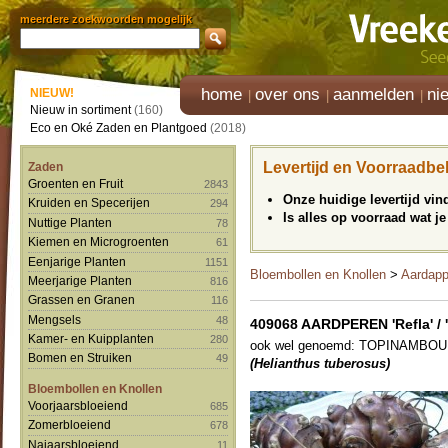
meerdere zoekwoorden mogelijk
home
over ons
aanmelden
ni
NIEUW!
Nieuw in sortiment
(160)
Eco en Oké Zaden en Plantgoed
(2018)
Levertijd en Voorraadbe
Zaden
Groenten en Fruit
2843
Onze huidige levertijd vi
Kruiden en Specerijen
294
Is alles op voorraad wat je
Nuttige Planten
78
Kiemen en Microgroenten
61
Eenjarige Planten
1151
Bloembollen en Knollen
>
Aardapp
Meerjarige Planten
816
Grassen en Granen
116
Mengsels
48
409068 AARDPEREN 'Refla' / 
Kamer- en Kuipplanten
280
ook wel genoemd: TOPINAMBOUR 
Bomen en Struiken
49
(Helianthus tuberosus)
Bloembollen en Knollen
Voorjaarsbloeiend
685
Zomerbloeiend
678
Najaarsbloeiend
11