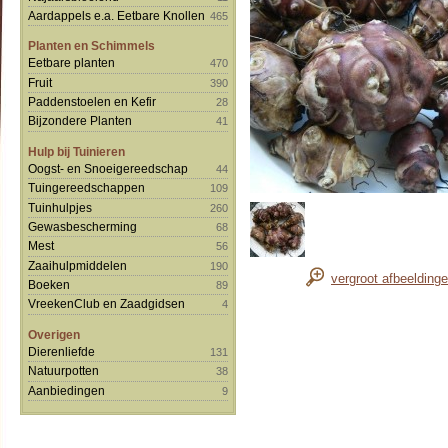
Aardappels e.a. Eetbare Knollen
465
Planten en Schimmels
Eetbare planten
470
Fruit
390
Paddenstoelen en Kefir
28
Bijzondere Planten
41
Hulp bij Tuinieren
Oogst- en Snoeigereedschap
44
Tuingereedschappen
109
Tuinhulpjes
260
Gewasbescherming
68
Mest
56
Zaaihulpmiddelen
190
vergroot afbeelding
Boeken
89
VreekenClub en Zaadgidsen
4
Overigen
Dierenliefde
131
Natuurpotten
38
Aanbiedingen
9