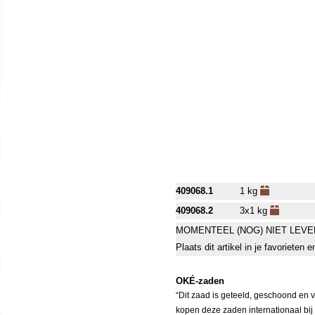
409068.1
1 kg
409068.2
3x1 kg
MOMENTEEL (NOG) NIET LEVE
Plaats dit artikel in je favorieten
OKÉ-zaden
“Dit zaad is geteeld, geschoond en 
kopen deze zaden internationaal bij