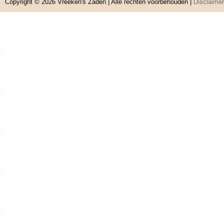
Copyright © 2026
Vreeken's Zaden
| Alle rechten voorbehouden |
Disclaimer