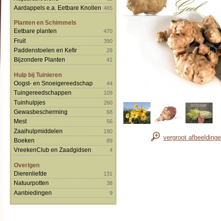
Aardappels e.a. Eetbare Knollen
465
Planten en Schimmels
Eetbare planten
470
Fruit
390
Paddenstoelen en Kefir
28
Bijzondere Planten
41
Hulp bij Tuinieren
Oogst- en Snoeigereedschap
44
Tuingereedschappen
109
Tuinhulpjes
260
Gewasbescherming
68
Mest
56
Zaaihulpmiddelen
190
vergroot afbeelding
Boeken
89
VreekenClub en Zaadgidsen
4
Overigen
Dierenliefde
131
Natuurpotten
38
Aanbiedingen
9