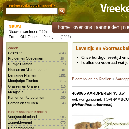
meerdere zoekwoorden mogelijk
home
over ons
aanmelden
ni
NIEUW!
Nieuw in sortiment
(160)
Eco en Oké Zaden en Plantgoed
(2018)
Levertijd en Voorraadbe
Zaden
Groenten en Fruit
2843
Onze huidige levertijd vi
Kruiden en Specerijen
294
Is alles op voorraad wat je
Nuttige Planten
78
Kiemen en Microgroenten
61
Eenjarige Planten
1151
Bloembollen en Knollen
>
Aardapp
Meerjarige Planten
816
Grassen en Granen
116
Mengsels
48
409065 AARDPEREN 'Witte'
Kamer- en Kuipplanten
280
ook wel genoemd: TOPINAMBOUR 
Bomen en Struiken
49
(Helianthus tuberosus)
Bloembollen en Knollen
Voorjaarsbloeiend
685
Zomerbloeiend
678
Najaarsbloeiend
11