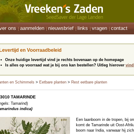
ver ons
aanmelden
nieuwsbrief
links
vragen
contact
Levertijd en Voorraadbeleid
Onze huidige levertijd vind je rechts bovenaan op de homepage
Is alles op voorraad wat je bij ons kan bestellen? Uitleg hierover
vind
anten en Schimmels
>
Eetbare planten
>
Rest eetbare planten
33010 TAMARINDE
ngels: Tamarind)
amarindus indica)
Een laanboom in de tropen, bij on
komt de Tamarinde uit Oost-Afrika
boom naar India, vanwaar hij zich 