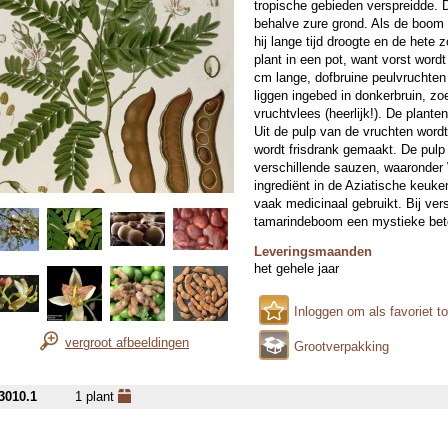
tropische gebieden verspreidde. 
behalve zure grond. Als de boom
hij lange tijd droogte en de hete 
plant in een pot, want vorst wordt
cm lange, dofbruine peulvruchten
liggen ingebed in donkerbruin, z
vruchtvlees (heerlijk!). De plante
Uit de pulp van de vruchten wordt
wordt frisdrank gemaakt. De pulp
verschillende sauzen, waaronder 
ingrediënt in de Aziatische keuk
vaak medicinaal gebruikt. Bij ver
tamarindeboom een mystieke betek
Leveringsmaanden
het gehele jaar
Inloggen om als favoriet t
vergroot afbeeldingen
Grootverpakking
3010.1
1 plant