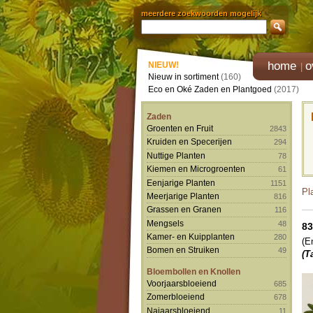
meerdere zoekwoorden mogelijk
home
o
NIEUW!
Nieuw in sortiment
(160)
Eco en Oké Zaden en Plantgoed
(2017)
Zaden
Groenten en Fruit
2843
Kruiden en Specerijen
294
Nuttige Planten
78
Kiemen en Microgroenten
61
Eenjarige Planten
1151
Pl
Meerjarige Planten
816
Grassen en Granen
116
Mengsels
48
8
Kamer- en Kuipplanten
280
(E
Bomen en Struiken
49
(T
Bloembollen en Knollen
Voorjaarsbloeiend
685
Zomerbloeiend
678
Najaarsbloeiend
11