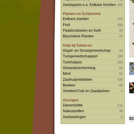
Aardappels e.a. Eetbare Knollen
465
Planten en Schimmels
Eetbare planten
470
Fruit
390
Paddenstoelen en Kefir
28
Bijzondere Planten
41
Hulp bij Tuinieren
Oogst- en Snoeigereedschap
44
Tuingereedschappen
109
Tuinhulpjes
260
Gewasbescherming
68
Mest
56
Zaaihulpmiddelen
190
Boeken
89
VreekenClub en Zaadgidsen
4
Overigen
Dierenliefde
131
Natuurpotten
38
Aanbiedingen
9
83