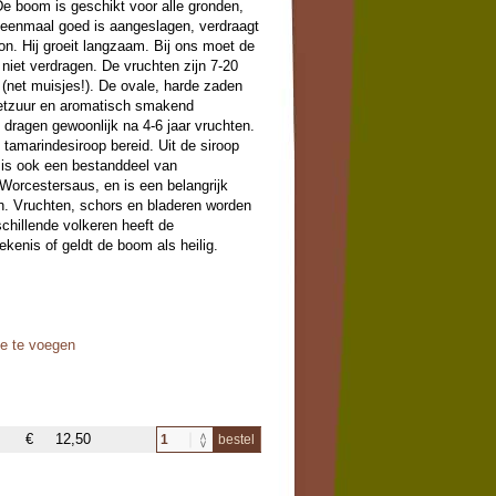
De boom is geschikt voor alle gronden,
 eenmaal goed is aangeslagen, verdraagt
zon. Hij groeit langzaam. Bij ons moet de
 niet verdragen. De vruchten zijn 7-20
 (net muisjes!). De ovale, harde zaden
oetzuur en aromatisch smakend
n dragen gewoonlijk na 4-6 jaar vruchten.
 tamarindesiroop bereid. Uit de siroop
 is ook een bestanddeel van
Worcestersaus, en is een belangrijk
en. Vruchten, schors en bladeren worden
schillende volkeren heeft de
enis of geldt de boom als heilig.
oe te voegen
€
12,50
bestel