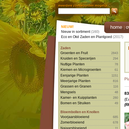
meerdere zoekwoorden mogelijk
home
o
NIEUW!
Nieuw in sortiment
(160)
Eco en Oké Zaden en Plantgoed
(2017)
Zaden
Groenten en Fruit
2843
Kruiden en Specerijen
294
Nuttige Planten
78
Kiemen en Microgroenten
61
Eenjarige Planten
1151
Pl
Meerjarige Planten
816
Grassen en Granen
116
Mengsels
48
83
Kamer- en Kuipplanten
280
(E
Bomen en Struiken
49
(R
Bloembollen en Knollen
Voorjaarsbloeiend
685
Zomerbloeiend
678
Najaarsbloeiend
11