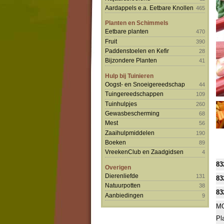
Aardappels e.a. Eetbare Knollen
465
Planten en Schimmels
Eetbare planten
470
Fruit
390
Paddenstoelen en Kefir
28
Bijzondere Planten
41
Hulp bij Tuinieren
Oogst- en Snoeigereedschap
44
Tuingereedschappen
109
Tuinhulpjes
260
Gewasbescherming
68
Mest
56
Zaaihulpmiddelen
190
Boeken
89
VreekenClub en Zaadgidsen
4
83
Overigen
Dierenliefde
131
83
Natuurpotten
38
83
Aanbiedingen
9
MO
Pl