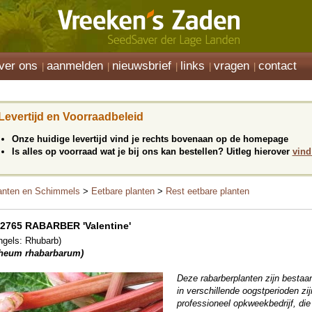
ver ons
aanmelden
nieuwsbrief
links
vragen
contact
Levertijd en Voorraadbeleid
Onze huidige levertijd vind je rechts bovenaan op de homepage
Is alles op voorraad wat je bij ons kan bestellen? Uitleg hierover
vind
anten en Schimmels
>
Eetbare planten
>
Rest eetbare planten
2765 RABARBER 'Valentine'
ngels: Rhubarb)
heum rhabarbarum)
Deze rabarberplanten zijn bestaa
in verschillende oogstperioden zi
professioneel opkweekbedrijf, die