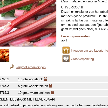
kleur, malsheid en soortechtheid.
UITVERKOCHT!
Deze hekkensluiter van het rabarb
met een goede productie. De stel
smaak is fantastisch: uiteraard l
om het eindresultaat een fijne ra
geeft vrijwel geen bloei, dus alle
Leveringsmaanden
april
Inloggen om als favoriet t
Grootverpakking
vergroot afbeeldingen
2765.1
1 grote wortelstok
2765.2
5 grote wortelstokken
2765.3
10 grote wortelstokken
MENTEEL (NOG) NIET LEVERBAAR!
aats dit artikel in je favorieten en ontvang een mail zodra het weer bestelbaar 