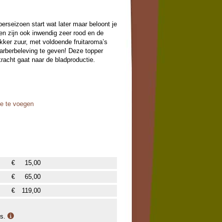
erseizoen start wat later maar beloont je
en zijn ook inwendig zeer rood en de
ekker zuur, met voldoende fruitaroma’s
barberbeleving te geven! Deze topper
 kracht gaat naar de bladproductie.
oe te voegen
€
15,00
€
65,00
€
119,00
is.