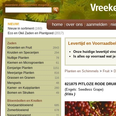
meerdere zoekwoorden mogelijk
home
over ons
aanmelden
ni
NIEUW!
Nieuw in sortiment
(160)
Eco en Oké Zaden en Plantgoed
(2017)
Levertijd en Voorraadbe
Zaden
Groenten en Fruit
2843
Onze huidige levertijd vi
Kruiden en Specerijen
294
Is alles op voorraad wat je
Nuttige Planten
78
Kiemen en Microgroenten
61
Eenjarige Planten
1151
Planten en Schimmels
>
Fruit
>
D
Meerjarige Planten
816
Grassen en Granen
116
Mengsels
48
821875 PITLOZE RODE DRUIF 
Kamer- en Kuipplanten
280
(Engels: Seedless Grape)
Bomen en Struiken
49
(Vitis )
Bloembollen en Knollen
Voorjaarsbloeiend
685
Zomerbloeiend
678
Najaarsbloeiend
11