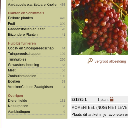
Aardappels e.a. Eetbare Knollen
465
Planten en Schimmels
Eetbare planten
470
Fruit
390
Paddenstoelen en Kefir
28
Bijzondere Planten
41
Hulp bij Tuinieren
Oogst- en Snoeigereedschap
44
Tuingereedschappen
109
Tuinhulpjes
260
vergroot afbeelding
Gewasbescherming
68
Mest
56
Zaaihulpmiddelen
190
Boeken
89
VreekenClub en Zaadgidsen
4
Overigen
821875.1
1 plant
Dierenliefde
131
Natuurpotten
38
MOMENTEEL (NOG) NIET LEVE
Aanbiedingen
9
Plaats dit artikel in je favorieten