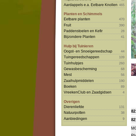
Aardappels e.a. Eetbare Knollen
465
Planten en Schimmels
Eetbare planten
470
Fruit
390
Paddenstoelen en Kefir
28
Bijzondere Planten
41
Hulp bij Tuinieren
Oogst- en Snoeigereedschap
44
Tuingereedschappen
109
Tuinhulpjes
260
Gewasbescherming
68
Mest
56
Zaaihulpmiddelen
190
Boeken
89
VreekenClub en Zaadgidsen
4
Overigen
Dierenliefde
131
82
Natuurpotten
38
Aanbiedingen
9
82
MO
Pl