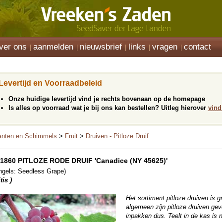
ver ons
aanmelden
nieuwsbrief
links
vragen
contact
Levertijd en Voorraadbeleid
Onze huidige levertijd vind je rechts bovenaan op de homepage
Is alles op voorraad wat je bij ons kan bestellen? Uitleg hierover
vind
anten en Schimmels
>
Fruit
>
Druiven - Pitloze Druif
1860 PITLOZE RODE DRUIF 'Canadice (NY 45625)'
ngels: Seedless Grape)
tis )
Het sortiment pitloze druiven is gr
algemeen zijn pitloze druiven gevo
inpakken dus. Teelt in de kas is na