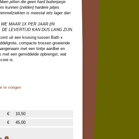
bben pitten die geen hard buitenjasje
s kunnen (zelden) hardere pitjes
immelziekten is meestal iets lager dan
WE MAAR 1X PER JAAR (IN
 DE LEVERTIJD KAN DUS LANG ZIJN.
 komt uit een kruising tussen Bath x
delgrote, compacte trossen groeiende
aangenaam met een tintje aardbei en
ds met een gemiddelde opbrengst, wat
core is.
oe te voegen
€
10,50
€
45,00
is.