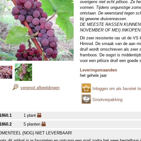
overigens niet echt pitloos. Ze he
vormen. Tijdens ongunstige zomer
ontstaan. De weerstand tegen sch
bij gewone druivenrassen.
DE MEESTE RASSEN KUNNEN 
NOVEMBER OF MEI) INKOPEN.
Dit zeer resistente ras uit de VS
Himrod. De smaak van de aan mid
druif wordt omschreven als zeer 
framboos. De oogst is middentij
voor een pitloze druif een goede s
Leveringsmaanden
het gehele jaar
vergroot afbeeldingen
Inloggen om als favoriet t
Grootverpakking
1860.1
1 plant
1860.2
5 planten
MENTEEL (NOG) NIET LEVERBAAR!
aats dit artikel in je favorieten en ontvang een mail zodra het weer bestelbaar 