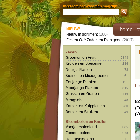
meerdere zoekwoorden mogelijk
home
o
NIEUW!
Nieuw in sortiment
(160)
Eco en Oké Zaden en Plantgoed
(2017)
Zaden
Groenten en Fruit
2843
Kruiden en Specerijen
294
Nuttige Planten
78
Kiemen en Microgroenten
61
Eenjarige Planten
1151
Pl
Meerjarige Planten
816
Grassen en Granen
116
Mengsels
48
82
Kamer- en Kuipplanten
280
(E
Bomen en Struiken
49
(Vi
Bloembollen en Knollen
Voorjaarsbloeiend
685
Zomerbloeiend
678
Najaarsbloeiend
11