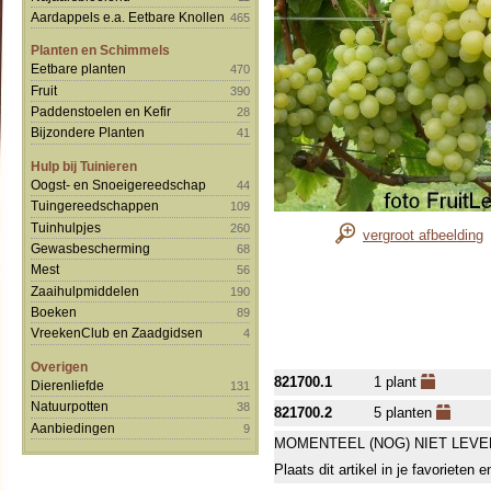
Aardappels e.a. Eetbare Knollen
465
Planten en Schimmels
Eetbare planten
470
Fruit
390
Paddenstoelen en Kefir
28
Bijzondere Planten
41
Hulp bij Tuinieren
Oogst- en Snoeigereedschap
44
Tuingereedschappen
109
Tuinhulpjes
260
vergroot afbeelding
Gewasbescherming
68
Mest
56
Zaaihulpmiddelen
190
Boeken
89
VreekenClub en Zaadgidsen
4
Overigen
821700.1
1 plant
Dierenliefde
131
Natuurpotten
38
821700.2
5 planten
Aanbiedingen
9
MOMENTEEL (NOG) NIET LEVE
Plaats dit artikel in je favorieten