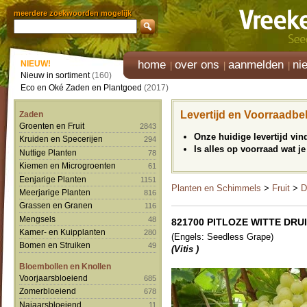
meerdere zoekwoorden mogelijk
home
over ons
aanmelden
ni
NIEUW!
Nieuw in sortiment
(160)
Eco en Oké Zaden en Plantgoed
(2017)
Levertijd en Voorraadbe
Zaden
Groenten en Fruit
2843
Onze huidige levertijd vi
Kruiden en Specerijen
294
Is alles op voorraad wat je
Nuttige Planten
78
Kiemen en Microgroenten
61
Eenjarige Planten
1151
Planten en Schimmels
>
Fruit
>
D
Meerjarige Planten
816
Grassen en Granen
116
Mengsels
48
821700 PITLOZE WITTE DRUIF '
Kamer- en Kuipplanten
280
(Engels: Seedless Grape)
Bomen en Struiken
49
(Vitis )
Bloembollen en Knollen
Voorjaarsbloeiend
685
Zomerbloeiend
678
Najaarsbloeiend
11