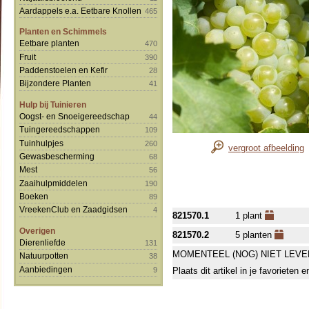
Aardappels e.a. Eetbare Knollen
465
Planten en Schimmels
Eetbare planten
470
Fruit
390
Paddenstoelen en Kefir
28
Bijzondere Planten
41
Hulp bij Tuinieren
Oogst- en Snoeigereedschap
44
Tuingereedschappen
109
Tuinhulpjes
260
vergroot afbeelding
Gewasbescherming
68
Mest
56
Zaaihulpmiddelen
190
Boeken
89
VreekenClub en Zaadgidsen
4
821570.1
1 plant
Overigen
821570.2
5 planten
Dierenliefde
131
MOMENTEEL (NOG) NIET LEVE
Natuurpotten
38
Aanbiedingen
9
Plaats dit artikel in je favorieten