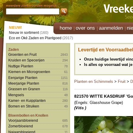
meerdere zoekwoorden mogelijk
home
over ons
aanmelden
ni
NIEUW!
Nieuw in sortiment
(160)
Eco en Oké Zaden en Plantgoed
(2017)
Levertijd en Voorraadbe
Zaden
Groenten en Fruit
2843
Onze huidige levertijd vi
Kruiden en Specerijen
294
Is alles op voorraad wat je
Nuttige Planten
78
Kiemen en Microgroenten
61
Eenjarige Planten
1151
Planten en Schimmels
>
Fruit
>
D
Meerjarige Planten
816
Grassen en Granen
116
Mengsels
48
821570 WITTE KASDRUIF 'Go
Kamer- en Kuipplanten
280
(Engels: Glasshouse Grape)
Bomen en Struiken
49
(Vitis )
Bloembollen en Knollen
Voorjaarsbloeiend
685
Zomerbloeiend
678
Najaarsbloeiend
11