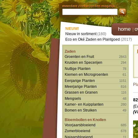
meerdere zoekwoorden mogelijk
home
o
NIEUW!
Nieuw in sortiment
(160)
Eco en Oké Zaden en Plantgoed
(2017)
Zaden
Groenten en Fruit
2843
Kruiden en Specerijen
294
Nuttige Planten
78
Kiemen en Microgroenten
61
Eenjarige Planten
1151
Pl
Meerjarige Planten
816
Grassen en Granen
116
Mengsels
48
82
Kamer- en Kuipplanten
280
(E
Bomen en Struiken
49
(Vi
Bloembollen en Knollen
Voorjaarsbloeiend
685
Zomerbloeiend
678
Najaarsbloeiend
11