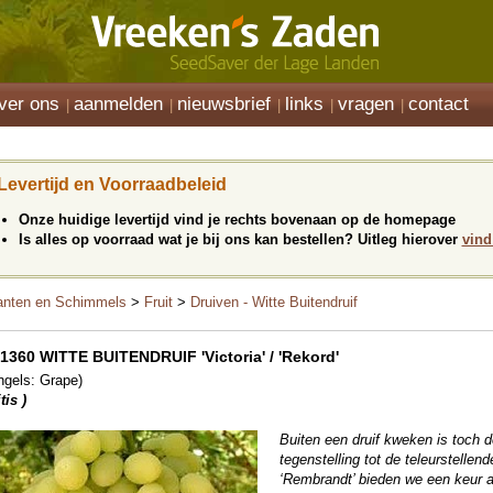
ver ons
aanmelden
nieuwsbrief
links
vragen
contact
Levertijd en Voorraadbeleid
Onze huidige levertijd vind je rechts bovenaan op de homepage
Is alles op voorraad wat je bij ons kan bestellen? Uitleg hierover
vind
anten en Schimmels
>
Fruit
>
Druiven - Witte Buitendruif
1360 WITTE BUITENDRUIF 'Victoria' / 'Rekord'
ngels: Grape)
tis )
Buiten een druif kweken is toch d
tegenstelling tot de teleurstellen
‘Rembrandt’ bieden we een keur a