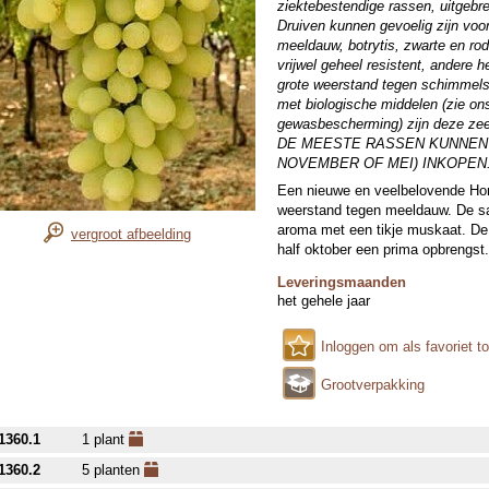
ziektebestendige rassen, uitgebre
Druiven kunnen gevoelig zijn vo
meeldauw, botrytis, zwarte en ro
vrijwel geheel resistent, andere 
grote weerstand tegen schimmels.
met biologische middelen (zie on
gewasbescherming) zijn deze zee
DE MEESTE RASSEN KUNNEN 
NOVEMBER OF MEI) INKOPEN.
Een nieuwe en veelbelovende Hon
weerstand tegen meeldauw. De sa
aroma met een tikje muskaat. De 
vergroot afbeelding
half oktober een prima opbrengst.
Leveringsmaanden
het gehele jaar
Inloggen om als favoriet t
Grootverpakking
1360.1
1 plant
1360.2
5 planten