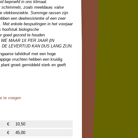
id beproefd in ons klimaat.
or schimmels, zoals meeldauw, valse
de vlekkenziekte. Sommige rassen zijn
hebben een deelresistentie of een zeer
 Met enkele bespuitingen in het voorjaar
s hoofstuk biologische
r goed gezond te houden.
WE MAAR 1X PER JAAR (IN
 DE LEVERTIJD KAN DUS LANG ZIJN.
gaarse tafeldruif met een hoge
ppige vruchten hebben een kruidig
plant groeit gemiddeld sterk en geeft
oe te voegen
€
10,50
€
45,00