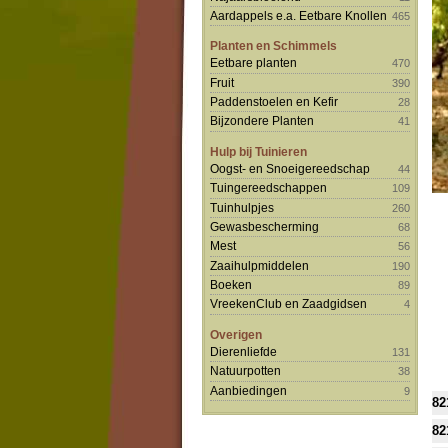
Aardappels e.a. Eetbare Knollen
465
Planten en Schimmels
Eetbare planten
470
Fruit
390
Paddenstoelen en Kefir
28
Bijzondere Planten
41
Hulp bij Tuinieren
Oogst- en Snoeigereedschap
44
Tuingereedschappen
109
Tuinhulpjes
260
Gewasbescherming
68
Mest
56
Zaaihulpmiddelen
190
Boeken
89
VreekenClub en Zaadgidsen
4
Overigen
Dierenliefde
131
Natuurpotten
38
Aanbiedingen
9
82
82