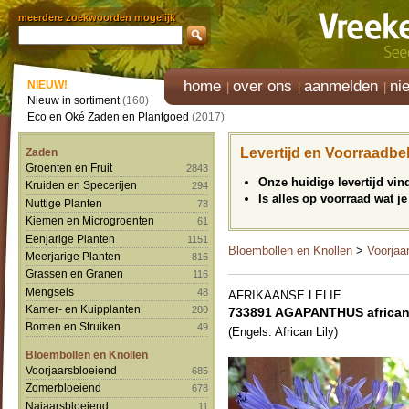
meerdere zoekwoorden mogelijk
home
over ons
aanmelden
ni
NIEUW!
Nieuw in sortiment
(160)
Eco en Oké Zaden en Plantgoed
(2017)
Levertijd en Voorraadbe
Zaden
Groenten en Fruit
2843
Onze huidige levertijd vi
Kruiden en Specerijen
294
Is alles op voorraad wat je
Nuttige Planten
78
Kiemen en Microgroenten
61
Eenjarige Planten
1151
Bloembollen en Knollen
>
Voorjaa
Meerjarige Planten
816
Grassen en Granen
116
Mengsels
48
AFRIKAANSE LELIE
Kamer- en Kuipplanten
280
733891 AGAPANTHUS africanu
Bomen en Struiken
49
(Engels: African Lily)
Bloembollen en Knollen
Voorjaarsbloeiend
685
Zomerbloeiend
678
Najaarsbloeiend
11