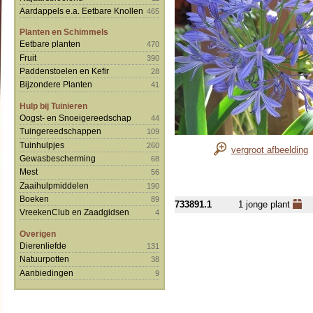
Aardappels e.a. Eetbare Knollen
465
Planten en Schimmels
Eetbare planten
470
Fruit
390
Paddenstoelen en Kefir
28
Bijzondere Planten
41
Hulp bij Tuinieren
Oogst- en Snoeigereedschap
44
Tuingereedschappen
109
Tuinhulpjes
260
vergroot afbeelding
Gewasbescherming
68
Mest
56
Zaaihulpmiddelen
190
Boeken
89
733891.1
1 jonge plant
VreekenClub en Zaadgidsen
4
Overigen
Dierenliefde
131
Natuurpotten
38
Aanbiedingen
9