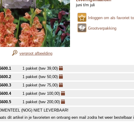
juni t/m juli
Inloggen om als favoriet t
Grootverpakking
vergroot afbeelding
6600.1
1 pakket (twv 39,00)
6600.2
1 pakket (twv 50,00)
6600.3
1 pakket (twv 75,00)
6600.4
1 pakket (twv 100,00)
6600.5
1 pakket (twv 200,00)
MENTEEL (NOG) NIET LEVERBAAR!
aats dit artikel in je favorieten en ontvang een mail zodra het weer bestelbaar 