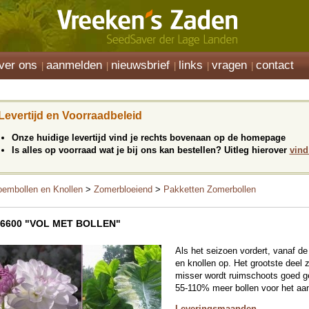
ver ons
aanmelden
nieuwsbrief
links
vragen
contact
Levertijd en Voorraadbeleid
Onze huidige levertijd vind je rechts bovenaan op de homepage
Is alles op voorraad wat je bij ons kan bestellen? Uitleg hierover
vind
oembollen en Knollen
>
Zomerbloeiend
>
Pakketten Zomerbollen
26600 "VOL MET BOLLEN"
Als het seizoen vordert, vanaf d
en knollen op. Het grootste deel 
misser wordt ruimschoots goed g
55-110% meer bollen voor het a
Leveringsmaanden