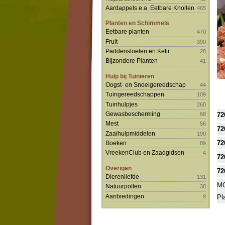
Aardappels e.a. Eetbare Knollen
465
Planten en Schimmels
Eetbare planten
470
Fruit
390
Paddenstoelen en Kefir
28
Bijzondere Planten
41
Hulp bij Tuinieren
Oogst- en Snoeigereedschap
44
Tuingereedschappen
109
Tuinhulpjes
260
Gewasbescherming
68
72
Mest
56
72
Zaaihulpmiddelen
190
72
Boeken
89
VreekenClub en Zaadgidsen
4
72
Overigen
72
Dierenliefde
131
MO
Natuurpotten
38
Aanbiedingen
9
Pl