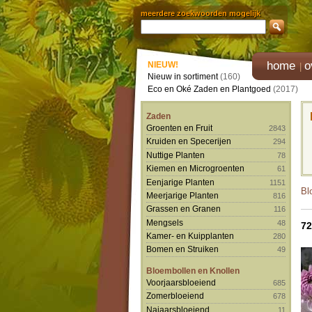
meerdere zoekwoorden mogelijk
home
o
NIEUW!
Nieuw in sortiment
(160)
Eco en Oké Zaden en Plantgoed
(2017)
Zaden
Groenten en Fruit
2843
Kruiden en Specerijen
294
Nuttige Planten
78
Kiemen en Microgroenten
61
Eenjarige Planten
1151
Bl
Meerjarige Planten
816
Grassen en Granen
116
Mengsels
48
7
Kamer- en Kuipplanten
280
Bomen en Struiken
49
Bloembollen en Knollen
Voorjaarsbloeiend
685
Zomerbloeiend
678
Najaarsbloeiend
11