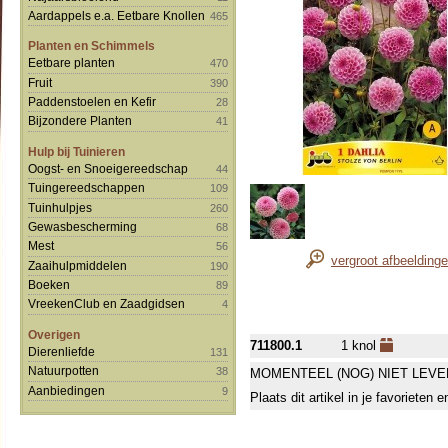
Aardappels e.a. Eetbare Knollen
465
Planten en Schimmels
Eetbare planten
470
Fruit
390
Paddenstoelen en Kefir
28
Bijzondere Planten
41
Hulp bij Tuinieren
Oogst- en Snoeigereedschap
44
Tuingereedschappen
109
Tuinhulpjes
260
Gewasbescherming
68
Mest
56
vergroot afbeelding
Zaaihulpmiddelen
190
Boeken
89
VreekenClub en Zaadgidsen
4
Overigen
711800.1
1 knol
Dierenliefde
131
Natuurpotten
38
MOMENTEEL (NOG) NIET LEVE
Aanbiedingen
9
Plaats dit artikel in je favorieten