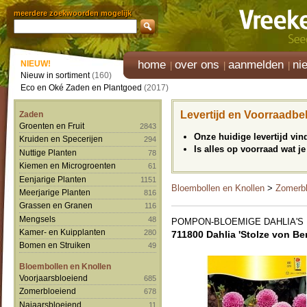
meerdere zoekwoorden mogelijk
home
over ons
aanmelden
ni
NIEUW!
Nieuw in sortiment
(160)
Eco en Oké Zaden en Plantgoed
(2017)
Levertijd en Voorraadbe
Zaden
Groenten en Fruit
2843
Onze huidige levertijd vi
Kruiden en Specerijen
294
Is alles op voorraad wat je
Nuttige Planten
78
Kiemen en Microgroenten
61
Eenjarige Planten
1151
Bloembollen en Knollen
>
Zomerbl
Meerjarige Planten
816
Grassen en Granen
116
Mengsels
48
POMPON-BLOEMIGE DAHLIA'S
Kamer- en Kuipplanten
280
711800 Dahlia 'Stolze von Ber
Bomen en Struiken
49
Bloembollen en Knollen
Voorjaarsbloeiend
685
Zomerbloeiend
678
Najaarsbloeiend
11