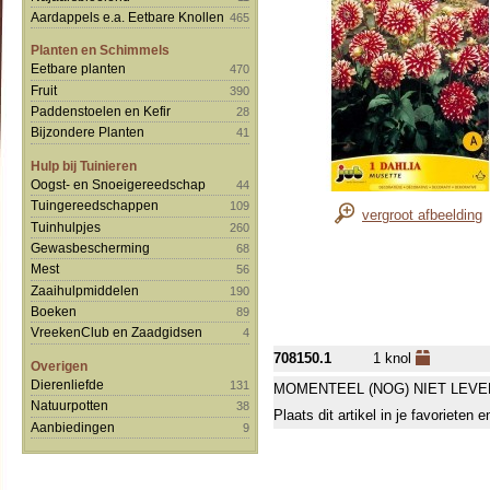
Aardappels e.a. Eetbare Knollen
465
Planten en Schimmels
Eetbare planten
470
Fruit
390
Paddenstoelen en Kefir
28
Bijzondere Planten
41
Hulp bij Tuinieren
Oogst- en Snoeigereedschap
44
Tuingereedschappen
109
vergroot afbeelding
Tuinhulpjes
260
Gewasbescherming
68
Mest
56
Zaaihulpmiddelen
190
Boeken
89
VreekenClub en Zaadgidsen
4
708150.1
1 knol
Overigen
Dierenliefde
131
MOMENTEEL (NOG) NIET LEVE
Natuurpotten
38
Plaats dit artikel in je favorieten
Aanbiedingen
9