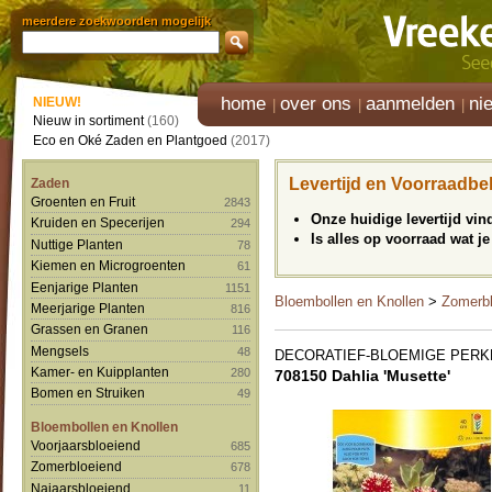
meerdere zoekwoorden mogelijk
home
over ons
aanmelden
ni
NIEUW!
Nieuw in sortiment
(160)
Eco en Oké Zaden en Plantgoed
(2017)
Levertijd en Voorraadbe
Zaden
Groenten en Fruit
2843
Onze huidige levertijd vi
Kruiden en Specerijen
294
Is alles op voorraad wat je
Nuttige Planten
78
Kiemen en Microgroenten
61
Eenjarige Planten
1151
Bloembollen en Knollen
>
Zomerbl
Meerjarige Planten
816
Grassen en Granen
116
Mengsels
48
DECORATIEF-BLOEMIGE PERK
Kamer- en Kuipplanten
280
708150 Dahlia 'Musette'
Bomen en Struiken
49
Bloembollen en Knollen
Voorjaarsbloeiend
685
Zomerbloeiend
678
Najaarsbloeiend
11