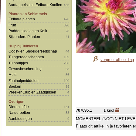
Aardappels e.a. Eetbare Knollen
465
Planten en Schimmels
Eetbare planten
470
Fruit
390
Paddenstoelen en Kefir
28
Bijzondere Planten
41
Hulp bij Tuinieren
Oogst- en Snoeigereedschap
44
Tuingereedschappen
109
vergroot afbeelding
Tuinhulpjes
260
Gewasbescherming
68
Mest
56
Zaaihulpmiddelen
190
Boeken
89
VreekenClub en Zaadgidsen
4
Overigen
Dierenliefde
131
707095.1
1 knol
Natuurpotten
38
Aanbiedingen
MOMENTEEL (NOG) NIET LEVE
9
Plaats dit artikel in je favorieten