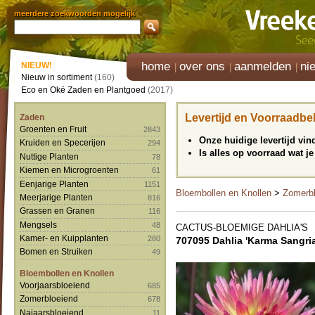
meerdere zoekwoorden mogelijk
home
over ons
aanmelden
ni
NIEUW!
Nieuw in sortiment
(160)
Eco en Oké Zaden en Plantgoed
(2017)
Levertijd en Voorraadbe
Zaden
Groenten en Fruit
2843
Onze huidige levertijd vi
Kruiden en Specerijen
294
Is alles op voorraad wat je
Nuttige Planten
78
Kiemen en Microgroenten
61
Eenjarige Planten
1151
Bloembollen en Knollen
>
Zomerbl
Meerjarige Planten
816
Grassen en Granen
116
Mengsels
48
CACTUS-BLOEMIGE DAHLIA'S
Kamer- en Kuipplanten
280
707095 Dahlia 'Karma Sangria
Bomen en Struiken
49
Bloembollen en Knollen
Voorjaarsbloeiend
685
Zomerbloeiend
678
Najaarsbloeiend
11