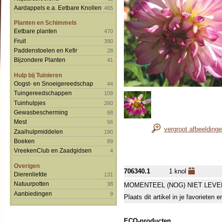
Aardappels e.a. Eetbare Knollen
465
Planten en Schimmels
Eetbare planten
470
Fruit
390
Paddenstoelen en Kefir
28
Bijzondere Planten
41
Hulp bij Tuinieren
Oogst- en Snoeigereedschap
44
Tuingereedschappen
109
Tuinhulpjes
260
Gewasbescherming
68
Mest
56
vergroot afbeelding
Zaaihulpmiddelen
190
Boeken
89
VreekenClub en Zaadgidsen
4
Overigen
706340.1
1 knol
Dierenliefde
131
Natuurpotten
38
MOMENTEEL (NOG) NIET LEVE
Aanbiedingen
9
Plaats dit artikel in je favorieten
ECO-producten