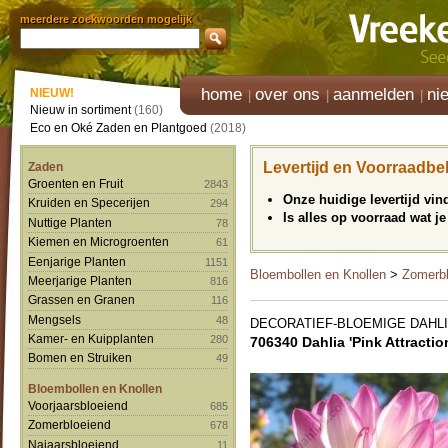
meerdere zoekwoorden mogelijk
home
over ons
aanmelden
ni
NIEUW!
Nieuw in sortiment
(160)
Eco en Oké Zaden en Plantgoed
(2018)
Levertijd en Voorraadbe
Zaden
Groenten en Fruit
2843
Onze huidige levertijd vi
Kruiden en Specerijen
294
Is alles op voorraad wat je
Nuttige Planten
78
Kiemen en Microgroenten
61
Eenjarige Planten
1151
Bloembollen en Knollen
>
Zomerbl
Meerjarige Planten
816
Grassen en Granen
116
Mengsels
48
DECORATIEF-BLOEMIGE DAHLI
Kamer- en Kuipplanten
280
706340 Dahlia 'Pink Attractio
Bomen en Struiken
49
Bloembollen en Knollen
Voorjaarsbloeiend
685
Zomerbloeiend
678
Najaarsbloeiend
11