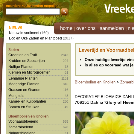
meerdere zoekwoorden mogelijk
home
over ons
aanmelden
ni
NIEUW!
Nieuw in sortiment
(160)
Eco en Oké Zaden en Plantgoed
(2017)
Levertijd en Voorraadbe
Zaden
Groenten en Fruit
2843
Onze huidige levertijd vi
Kruiden en Specerijen
294
Is alles op voorraad wat je
Nuttige Planten
78
Kiemen en Microgroenten
61
Eenjarige Planten
1151
Bloembollen en Knollen
>
Zomerbl
Meerjarige Planten
816
Grassen en Granen
116
Mengsels
48
DECORATIEF-BLOEMIGE DAHLI
Kamer- en Kuipplanten
280
706151 Dahlia 'Glory of Heem
Bomen en Struiken
49
Bloembollen en Knollen
Voorjaarsbloeiend
685
Zomerbloeiend
678
Najaarsbloeiend
11