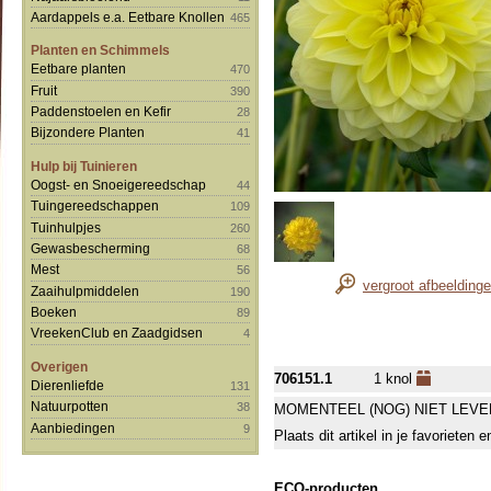
Aardappels e.a. Eetbare Knollen
465
Planten en Schimmels
Eetbare planten
470
Fruit
390
Paddenstoelen en Kefir
28
Bijzondere Planten
41
Hulp bij Tuinieren
Oogst- en Snoeigereedschap
44
Tuingereedschappen
109
Tuinhulpjes
260
Gewasbescherming
68
Mest
56
vergroot afbeelding
Zaaihulpmiddelen
190
Boeken
89
VreekenClub en Zaadgidsen
4
Overigen
706151.1
1 knol
Dierenliefde
131
Natuurpotten
38
MOMENTEEL (NOG) NIET LEVE
Aanbiedingen
9
Plaats dit artikel in je favorieten
ECO-producten