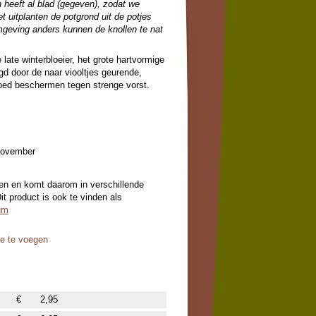
 heeft al blad (gegeven), zodat we
t uitplanten de potgrond uit de potjes
geving anders kunnen de knollen te nat
e winterbloeier, het grote hartvormige
lgd door de naar viooltjes geurende,
oed beschermen tegen strenge vorst.
 november
en en komt daarom in verschillende
t product is ook te vinden als
um
oe te voegen
€
2,95