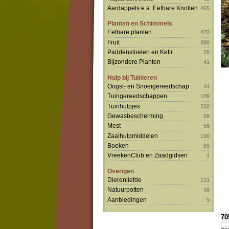
Aardappels e.a. Eetbare Knollen
465
Planten en Schimmels
Eetbare planten
470
Fruit
390
Paddenstoelen en Kefir
28
Bijzondere Planten
41
Hulp bij Tuinieren
Oogst- en Snoeigereedschap
44
Tuingereedschappen
109
Tuinhulpjes
260
Gewasbescherming
68
Mest
56
Zaaihulpmiddelen
190
Boeken
89
VreekenClub en Zaadgidsen
4
Overigen
Dierenliefde
131
Natuurpotten
38
Aanbiedingen
9
70