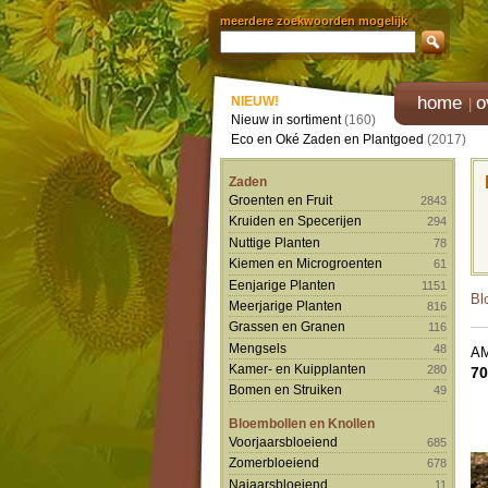
meerdere zoekwoorden mogelijk
home
o
NIEUW!
Nieuw in sortiment
(160)
Eco en Oké Zaden en Plantgoed
(2017)
Zaden
Groenten en Fruit
2843
Kruiden en Specerijen
294
Nuttige Planten
78
Kiemen en Microgroenten
61
Eenjarige Planten
1151
Bl
Meerjarige Planten
816
Grassen en Granen
116
Mengsels
48
A
Kamer- en Kuipplanten
280
70
Bomen en Struiken
49
Bloembollen en Knollen
Voorjaarsbloeiend
685
Zomerbloeiend
678
Najaarsbloeiend
11