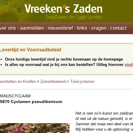
ver ons
aanmelden
nieuwsbrief
links
vragen
contact
Levertijd en Voorraadbeleid
Onze huidige levertijd vind je rechts bovenaan op de homepage
Is alles op voorraad wat je bij ons kan bestellen? Uitleg hierover
vind
oembollen en Knollen
>
Zomerbloeiend
>
Tuincyclamen
MANUSCYCLAAM
5870 Cyclamen pseudibericum
Het is niet zo’n kunst om zeldza
of niet uit de natuur geroofd, is 
Jammer dat maar een deel van de 
Wij hebben voor u de oplossing: e