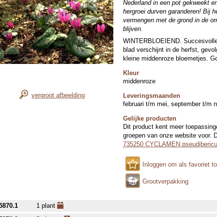
Nederland in een pot gekweekt en
hergroei durven garanderen! Bij he
vermengen met de grond in de om
blijven.
WINTERBLOEIEND. Succesvolle lat
blad verschijnt in de herfst, gevo
kleine middenroze bloemetjes. G
Kleur
middenroze
vergroot afbeelding
Leveringsmaanden
februari t/m mei, september t/m
Gelijke producten
Dit product kent meer toepassing
groepen van onze website voor. Di
735250 CYCLAMEN pseudiberic
Inloggen om als favoriet t
Grootverpakking
5870.1
1 plant