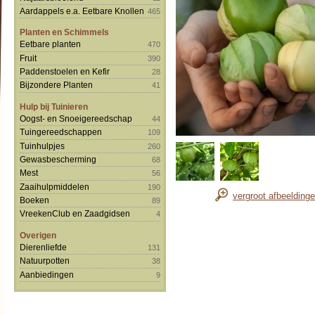
Aardappels e.a. Eetbare Knollen
465
Planten en Schimmels
Eetbare planten
470
Fruit
390
Paddenstoelen en Kefir
28
Bijzondere Planten
41
Hulp bij Tuinieren
Oogst- en Snoeigereedschap
44
Tuingereedschappen
109
Tuinhulpjes
260
Gewasbescherming
68
Mest
56
Zaaihulpmiddelen
190
vergroot afbeelding
Boeken
89
VreekenClub en Zaadgidsen
4
Overigen
Dierenliefde
131
Natuurpotten
38
Aanbiedingen
9