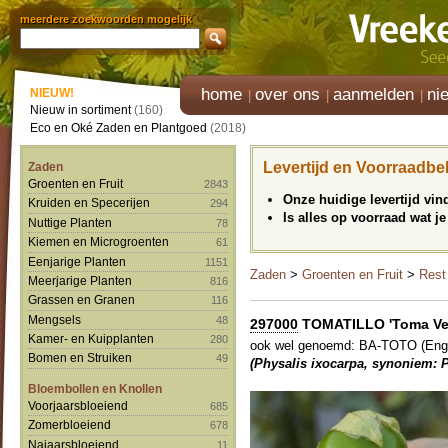
meerdere zoekwoorden mogelijk
home
over ons
aanmelden
ni
NIEUW!
Nieuw in sortiment
(160)
Eco en Oké Zaden en Plantgoed
(2018)
Levertijd en Voorraadbe
Zaden
Groenten en Fruit
2843
Onze huidige levertijd vi
Kruiden en Specerijen
294
Is alles op voorraad wat je
Nuttige Planten
78
Kiemen en Microgroenten
61
Eenjarige Planten
1151
Zaden
>
Groenten en Fruit
>
Rest
Meerjarige Planten
816
Grassen en Granen
116
Mengsels
48
297000
TOMATILLO 'Toma Ve
Kamer- en Kuipplanten
280
ook wel genoemd: BA-TOTO (Eng
Bomen en Struiken
49
(Physalis ixocarpa, synoniem: P
Bloembollen en Knollen
Voorjaarsbloeiend
685
Zomerbloeiend
678
Najaarsbloeiend
11