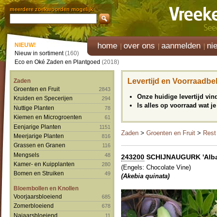
meerdere zoekwoorden mogelijk
home
over ons
aanmelden
ni
NIEUW!
Nieuw in sortiment
(160)
Eco en Oké Zaden en Plantgoed
(2018)
Levertijd en Voorraadbe
Zaden
Groenten en Fruit
2843
Onze huidige levertijd vi
Kruiden en Specerijen
294
Is alles op voorraad wat je
Nuttige Planten
78
Kiemen en Microgroenten
61
Eenjarige Planten
1151
Zaden
>
Groenten en Fruit
>
Rest
Meerjarige Planten
816
Grassen en Granen
116
Mengsels
48
243200
SCHIJNAUGURK 'Alba
Kamer- en Kuipplanten
280
(Engels: Chocolate Vine)
Bomen en Struiken
49
(Akebia quinata)
Bloembollen en Knollen
Voorjaarsbloeiend
685
Zomerbloeiend
678
Najaarsbloeiend
11