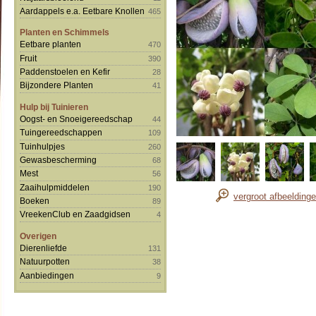
Aardappels e.a. Eetbare Knollen
465
Planten en Schimmels
Eetbare planten
470
Fruit
390
Paddenstoelen en Kefir
28
Bijzondere Planten
41
Hulp bij Tuinieren
Oogst- en Snoeigereedschap
44
Tuingereedschappen
109
Tuinhulpjes
260
Gewasbescherming
68
Mest
56
Zaaihulpmiddelen
190
vergroot afbeelding
Boeken
89
VreekenClub en Zaadgidsen
4
Overigen
Dierenliefde
131
Natuurpotten
38
Aanbiedingen
9