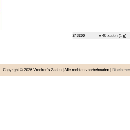
243200
± 40 zaden (1 g)
Copyright © 2026
Vreeken's Zaden
| Alle rechten voorbehouden |
Disclaimer