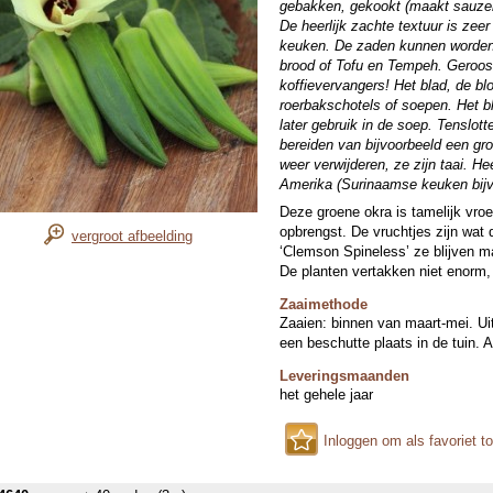
gebakken, gekookt (maakt sauzen 
De heerlijk zachte textuur is zeer
keuken. De zaden kunnen worden 
brood of Tofu en Tempeh. Geroos
koffievervangers! Het blad, de b
roerbakschotels of soepen. Het 
later gebruik in de soep. Tenslott
bereiden van bijvoorbeeld een gro
weer verwijderen, ze zijn taai. H
Amerika (Surinaamse keuken bijv
Deze groene okra is tamelijk vro
opbrengst. De vruchtjes zijn wat
vergroot afbeelding
‘Clemson Spineless’ ze blijven m
De planten vertakken niet enorm
Zaaimethode
Zaaien: binnen van maart-mei. Uit
een beschutte plaats in de tuin. 
Leveringsmaanden
het gehele jaar
Inloggen om als favoriet t