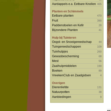
Aardappels e.a. Eetbare Knollen
465
Planten en Schimmels
Eetbare planten
470
Fruit
390
Paddenstoelen en Kefir
28
Bijzondere Planten
41
Hulp bij Tuinieren
Oogst- en Snoeigereedschap
44
Tuingereedschappen
109
Tuinhulpjes
260
Gewasbescherming
68
Mest
56
Zaaihulpmiddelen
190
Boeken
89
VreekenClub en Zaadgidsen
4
Overigen
Dierenliefde
131
Natuurpotten
38
Aanbiedingen
9