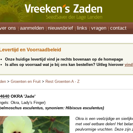
ver ons
aanmelden
nieuwsbrief
links
vragen
contact
Levertijd en Voorraadbeleid
Onze huidige levertijd vind je rechts bovenaan op de homepage
Is alles op voorraad wat je bij ons kan bestellen? Uitleg hierover
vind
den
>
Groenten en Fruit
>
Rest Groenten A - Z
4640
OKRA 'Jade'
ngels: Okra, Lady's Finger)
belmoschus esculentus, synoniem: Hibiscus esculentus)
Okra is een veelzijdige en sierlij
met veel eetbare delen! Het belan
peulvormige vruchten. Deze zijn 