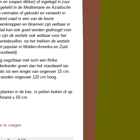
en soepen dikker) of ingelegd in zuur.
 geliefd in de Mediterrane en Aziatische
vermalen of gekookt en verwerkt in
terd zaad is een van de beste
loemknoppen en bloemen zijn eetbaar in
blad kan ook goed worden gedroogd voor
e zijn de wortels ook eetbaar voor het
entebouillon, na het trekken de wortels
eel populair in Midden-Amerika en Zuid-
oorbeeld)
eg oogstbaar met toch een flinke
 donkerder groen dan het standaard ras
als tot een lengte van ongeveer 15 cm.
, worden ongeveer 120 cm hoog.
planten in de kas, in potten buiten of op
Afstand ± 50 cm.
oe te voegen