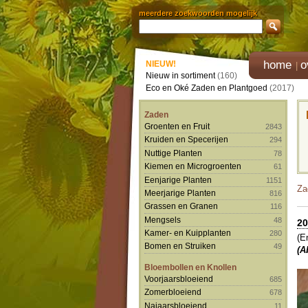
meerdere zoekwoorden mogelijk
home
o
NIEUW!
Nieuw in sortiment
(160)
Eco en Oké Zaden en Plantgoed
(2017)
Zaden
Groenten en Fruit
2843
Kruiden en Specerijen
294
Nuttige Planten
78
Kiemen en Microgroenten
61
Eenjarige Planten
1151
Za
Meerjarige Planten
816
Grassen en Granen
116
Mengsels
48
20
Kamer- en Kuipplanten
280
(E
Bomen en Struiken
49
(A
Bloembollen en Knollen
Voorjaarsbloeiend
685
Zomerbloeiend
678
Najaarsbloeiend
11