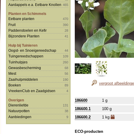
Aardappels e.a. Eetbare Knollen
465
Planten en Schimmels
Eetbare planten
470
Fruit
390
Paddenstoelen en Kefir
28
Bijzondere Planten
41
Hulp bij Tuinieren
Oogst- en Snoeigereedschap
44
Tuingereedschappen
109
Tuinhulpjes
260
Gewasbescherming
68
Mest
56
Zaaihulpmiddelen
190
vergroot afbeelding
Boeken
89
VreekenClub en Zaadgidsen
4
Overigen
186600
1 g
Dierenliefde
131
186600.1
100 g
Natuurpotten
38
Aanbiedingen
186600.2
1 kg
9
ECO-producten