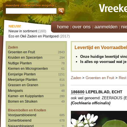
meerdere zoekwoorden mogelijk
home
over ons
aanmelden
ni
NIEUW!
Nieuw in sortiment
(160)
Eco en Oké Zaden en Plantgoed
(2017)
Levertijd en Voorraadbe
Zaden
Groenten en Fruit
2843
Onze huidige levertijd vi
Kruiden en Specerijen
294
Is alles op voorraad wat je
Nuttige Planten
78
Kiemen en Microgroenten
61
Eenjarige Planten
1151
Zaden
>
Groenten en Fruit
>
Rest
Meerjarige Planten
816
Grassen en Granen
116
Mengsels
48
186600
LEPELBLAD, ECHT
Kamer- en Kuipplanten
280
ook wel genoemd: ZEERADIJS (En
Bomen en Struiken
49
(Cochlearia officinalis)
Bloembollen en Knollen
Voorjaarsbloeiend
685
Zomerbloeiend
678
Najaarsbloeiend
11