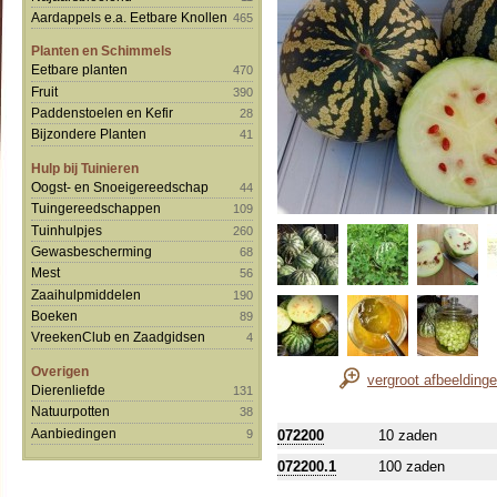
Aardappels e.a. Eetbare Knollen
465
Planten en Schimmels
Eetbare planten
470
Fruit
390
Paddenstoelen en Kefir
28
Bijzondere Planten
41
Hulp bij Tuinieren
Oogst- en Snoeigereedschap
44
Tuingereedschappen
109
Tuinhulpjes
260
Gewasbescherming
68
Mest
56
Zaaihulpmiddelen
190
Boeken
89
VreekenClub en Zaadgidsen
4
Overigen
vergroot afbeelding
Dierenliefde
131
Natuurpotten
38
Aanbiedingen
9
072200
10 zaden
072200.1
100 zaden