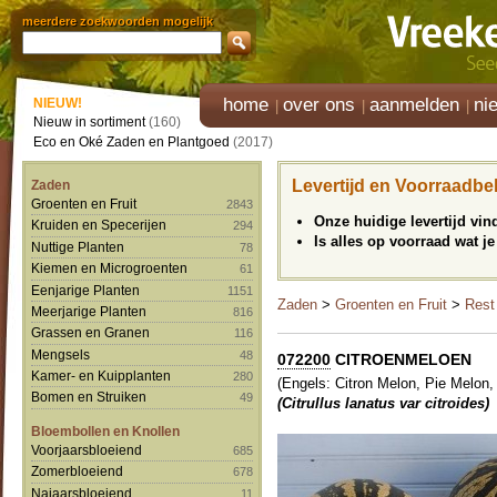
meerdere zoekwoorden mogelijk
home
over ons
aanmelden
ni
NIEUW!
Nieuw in sortiment
(160)
Eco en Oké Zaden en Plantgoed
(2017)
Levertijd en Voorraadbe
Zaden
Groenten en Fruit
2843
Onze huidige levertijd vi
Kruiden en Specerijen
294
Is alles op voorraad wat je
Nuttige Planten
78
Kiemen en Microgroenten
61
Eenjarige Planten
1151
Zaden
>
Groenten en Fruit
>
Rest
Meerjarige Planten
816
Grassen en Granen
116
Mengsels
48
072200
CITROENMELOEN
Kamer- en Kuipplanten
280
(Engels: Citron Melon, Pie Melo
Bomen en Struiken
49
(Citrullus lanatus var citroides)
Bloembollen en Knollen
Voorjaarsbloeiend
685
Zomerbloeiend
678
Najaarsbloeiend
11