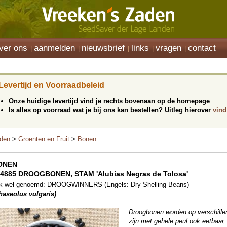
ver ons
aanmelden
nieuwsbrief
links
vragen
contact
Levertijd en Voorraadbeleid
Onze huidige levertijd vind je rechts bovenaan op de homepage
Is alles op voorraad wat je bij ons kan bestellen? Uitleg hierover
vind
den
>
Groenten en Fruit
>
Bonen
ONEN
4885
DROOGBONEN, STAM 'Alubias Negras de Tolosa'
k wel genoemd: DROOGWINNERS (Engels: Dry Shelling Beans)
haseolus vulgaris)
Droogbonen worden op verschill
zijn met gehele peul ook eetbaar, 