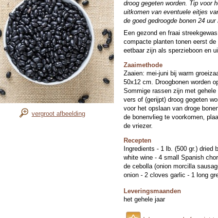
droog gegeten worden. Tip voor 
uitkomen van eventuele eitjes va
de goed gedroogde bonen 24 uur i
Een gezond en fraai streekgewas
compacte planten tonen eerst de 
eetbaar zijn als sperzieboon en ui
Zaaimethode
Zaaien: mei-juni bij warm groeizaa
50x12 cm. Droogbonen worden op 
Sommige rassen zijn met gehele 
vers of (gerijpt) droog gegeten w
voor het opslaan van droge bonen
vergroot afbeelding
de bonenvlieg te voorkomen, pla
de vriezer.
Recepten
Ingredients - 1 lb. (500 gr.) dried 
white wine - 4 small Spanish chori
de cebolla (onion morcilla sausage
onion - 2 cloves garlic - 1 long gr
to taste Steps to Make It Note: A
Leveringsmaanden
recipe. Tolosa beans can be purc
het gehele jaar
or through Spanish food sources o
and add cold water at least one i