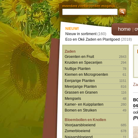
meerdere zoekwoorden mogelijk
home
o
NIEUW!
Nieuw in sortiment
(160)
Eco en Oké Zaden en Plantgoed
(2018)
Zaden
Groenten en Fruit
2843
Kruiden en Specerijen
294
Nuttige Planten
78
Kiemen en Microgroenten
61
Eenjarige Planten
1151
Za
Meerjarige Planten
816
Grassen en Granen
116
Mengsels
48
B
Kamer- en Kuipplanten
280
04
Bomen en Struiken
49
oo
(P
Bloembollen en Knollen
Voorjaarsbloeiend
685
Zomerbloeiend
678
Najaarsbloeiend
11