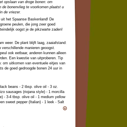
het opslaan van droge bonen: om
n de bonenvlieg te voorkomen plaatst u
n de vriezer.
 uit het Spaanse Baskenland! De
groene peulen, die jong zeer goed
teindelijk oogst je de pikzwarte zaden!
m weer. De plant blijft laag, zaaiafstand:
verschillende manieren geoogst.
peul ook eetbaar, anderen kunnen alleen
orden. Een kwestie van uitproberen. Tip
: om uitkomen van eventuele eitjes van
ats de goed gedroogde bonen 24 uur in
black beans - 2 tbsp. olive oil - 3 oz.
zo sausages (riojana style) - 1 morcilla
) - 3-4 tbsp. olive oil - 1 medium yellow
een sweet pepper (Italian) - 1 leek - Salt
ny dried black bean can be used in this
hased from international grocery stores
nline. Rinse beans. Place in large pot
nch on top. Soak the beans overnight (or