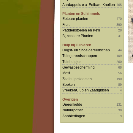
Aardappels e.a. Eetbare Knollen
465
Planten en Schimmels
Eetbare planten
470
Fruit
390
Paddenstoelen en Kefir
28
Bijzondere Planten
41
Hulp bij Tuinieren
Oogst- en Snoeigereedschap
44
Tuingereedschappen
109
Tuinhulpjes
260
Gewasbescherming
68
Mest
56
Zaaihulpmiddelen
190
Boeken
89
VreekenClub en Zaadgidsen
4
Overigen
Dierenliefde
131
Natuurpotten
38
Aanbiedingen
9