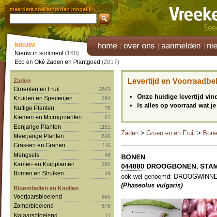
meerdere zoekwoorden mogelijk
home
over ons
aanmelden
ni
NIEUW!
Nieuw in sortiment
(160)
Eco en Oké Zaden en Plantgoed
(2017)
Levertijd en Voorraadbe
Zaden
Groenten en Fruit
2843
Onze huidige levertijd vi
Kruiden en Specerijen
294
Is alles op voorraad wat je
Nuttige Planten
78
Kiemen en Microgroenten
61
Eenjarige Planten
1151
Zaden
>
Groenten en Fruit
>
Bon
Meerjarige Planten
816
Grassen en Granen
116
Mengsels
48
BONEN
Kamer- en Kuipplanten
280
044880
DROOGBONEN, STAM '
Bomen en Struiken
49
ook wel genoemd: DROOGWINNERS
(Phaseolus vulgaris)
Bloembollen en Knollen
Voorjaarsbloeiend
685
Zomerbloeiend
678
Najaarsbloeiend
11