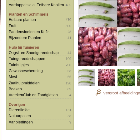
Aardappels e.a. Eetbare Knollen
465
Planten en Schimmels
Eetbare planten
470
Fruit
390
Paddenstoelen en Kefir
28
Bijzondere Planten
41
Hulp bij Tuinieren
Oogst- en Snoeigereedschap
44
Tuingereedschappen
109
Tuinhulpjes
260
Gewasbescherming
68
Mest
56
Zaaihulpmiddelen
190
Boeken
89
vergroot afbeelding
VreekenClub en Zaadgidsen
4
Overigen
Dierenliefde
131
Natuurpotten
38
Aanbiedingen
9