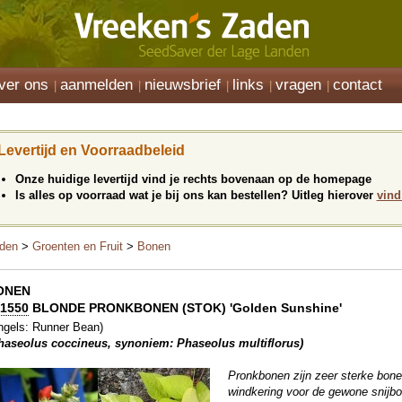
ver ons
aanmelden
nieuwsbrief
links
vragen
contact
Levertijd en Voorraadbeleid
Onze huidige levertijd vind je rechts bovenaan op de homepage
Is alles op voorraad wat je bij ons kan bestellen? Uitleg hierover
vind
den
>
Groenten en Fruit
>
Bonen
ONEN
1550
BLONDE PRONKBONEN (STOK) 'Golden Sunshine'
ngels: Runner Bean)
haseolus coccineus, synoniem: Phaseolus multiflorus)
Pronkbonen zijn zeer sterke bone
windkering voor de gewone snijbo