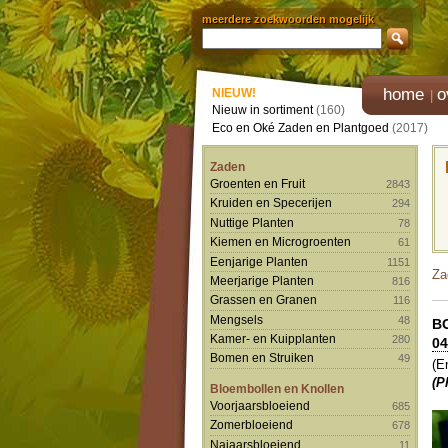
meerdere zoekwoorden mogelijk
home
o
NIEUW!
Nieuw in sortiment
(160)
Eco en Oké Zaden en Plantgoed
(2017)
Zaden
Groenten en Fruit
2843
Kruiden en Specerijen
294
Nuttige Planten
78
Kiemen en Microgroenten
61
Eenjarige Planten
1151
Za
Meerjarige Planten
816
Grassen en Granen
116
Mengsels
48
B
Kamer- en Kuipplanten
280
04
Bomen en Struiken
49
(E
(P
Bloembollen en Knollen
Voorjaarsbloeiend
685
Zomerbloeiend
678
Najaarsbloeiend
11