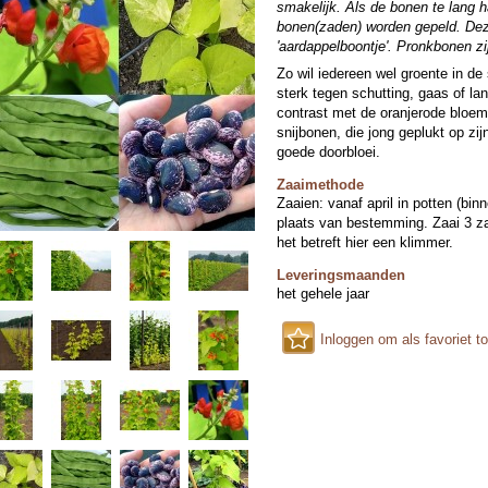
smakelijk. Als de bonen te lang 
bonen(zaden) worden gepeld. De
'aardappelboontje'. Pronkbonen zi
Zo wil iedereen wel groente in de 
sterk tegen schutting, gaas of lan
contrast met de oranjerode bloem
snijbonen, die jong geplukt op zij
goede doorbloei.
Zaaimethode
Zaaien: vanaf april in potten (bin
plaats van bestemming. Zaai 3 z
het betreft hier een klimmer.
Leveringsmaanden
het gehele jaar
Inloggen om als favoriet t