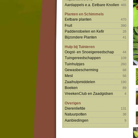
Aardappels e.a. Eetbare Knollen
465
Planten en Schimmels
Eetbare planten
470
Fruit
390
Paddenstoelen en Kefir
28
Bijzondere Planten
41
Hulp bij Tuinieren
Oogst- en Snoeigereedschap
44
Tuingereedschappen
109
Tuinhulpjes
260
Gewasbescherming
68
Mest
56
Zaaihulpmiddelen
190
Boeken
89
VreekenClub en Zaadgidsen
4
Overigen
Dierenliefde
131
Natuurpotten
38
Aanbiedingen
9