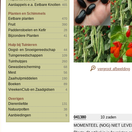
Aardappels e.a. Eetbare Knollen
465
Planten en Schimmels
Eetbare planten
470
Fruit
390
Paddenstoelen en Kefir
28
Bijzondere Planten
41
Hulp bij Tuinieren
Oogst- en Snoeigereedschap
44
Tuingereedschappen
109
Tuinhulpjes
260
Gewasbescherming
68
vergroot afbeelding
Mest
56
Zaaihulpmiddelen
190
Boeken
89
VreekenClub en Zaadgidsen
4
Overigen
Dierenliefde
131
Natuurpotten
38
Aanbiedingen
9
041380
10 zaden
MOMENTEEL (NOG) NIET LEVE