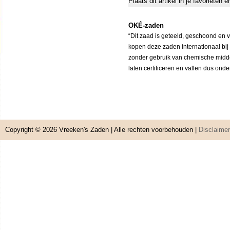
Plaats dit artikel in je favorieten
OKÉ-zaden
“Dit zaad is geteeld, geschoond en 
kopen deze zaden internationaal bij
zonder gebruik van chemische middele
laten certificeren en vallen dus ond
Copyright © 2026
Vreeken's Zaden
| Alle rechten voorbehouden |
Disclaimer