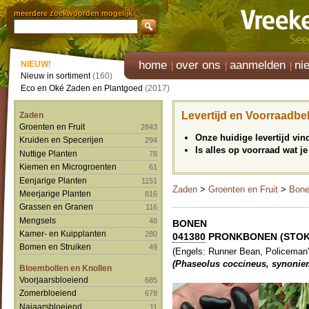
meerdere zoekwoorden mogelijk
home
over ons
aanmelden
ni
NIEUW!
Nieuw in sortiment
(160)
Eco en Oké Zaden en Plantgoed
(2017)
Levertijd en Voorraadbe
Zaden
Groenten en Fruit
2843
Onze huidige levertijd vi
Kruiden en Specerijen
294
Is alles op voorraad wat je
Nuttige Planten
78
Kiemen en Microgroenten
61
Eenjarige Planten
1151
Zaden
>
Groenten en Fruit
>
Bon
Meerjarige Planten
816
Grassen en Granen
116
Mengsels
48
BONEN
Kamer- en Kuipplanten
280
041380
PRONKBONEN (STOK) 
Bomen en Struiken
49
(Engels: Runner Bean, Policeman'
(Phaseolus coccineus, synoniem
Bloembollen en Knollen
Voorjaarsbloeiend
685
Zomerbloeiend
678
Najaarsbloeiend
11