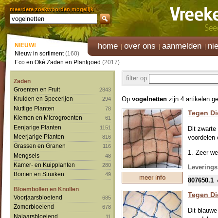
meerdere zoekwoorden mogelijk
home
over ons
aanmelden
ni
NIEUW!
Nieuw in sortiment
(160)
Eco en Oké Zaden en Plantgoed
(2017)
filter op
Zaden
Groenten en Fruit
2843
Op
vogelnetten
zijn 4 artikelen 
Kruiden en Specerijen
294
Nuttige Planten
78
Tegen Di
Kiemen en Microgroenten
61
Eenjarige Planten
1151
Dit zwarte
Meerjarige Planten
816
voordelen o
Grassen en Granen
116
Zeer we
Mengsels
48
Gebreid
Kamer- en Kuipplanten
280
Leverings
Bomen en Struiken
49
Het net
meer info
807650.1
Het net 
Bloembollen en Knollen
Tegen Di
Voorjaarsbloeiend
685
Licht ge
Zomerbloeiend
678
Op best
Dit blauwe
Najaarsbloeiend
11