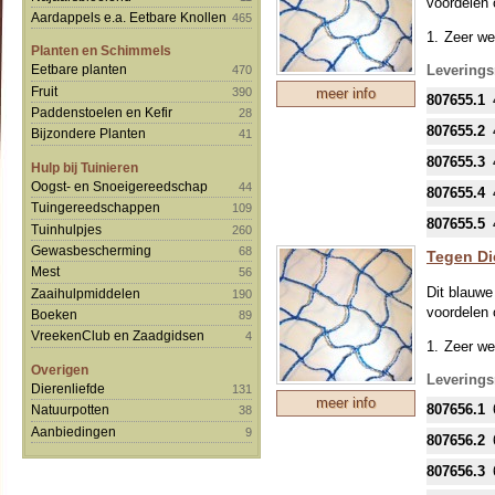
voordelen o
Aardappels e.a. Eetbare Knollen
465
Zeer we
Planten en Schimmels
Gebreide
Leverings
Eetbare planten
470
raken.
Fruit
390
meer info
807655.1
Het net
Paddenstoelen en Kefir
28
807655.2
Bijzondere Planten
41
Het net 
807655.3
Licht ge
Hulp bij Tuinieren
Oogst- en Snoeigereedschap
44
807655.4
Op bestell
Tuingereedschappen
109
807655.5
HET IS 
Tuinhulpjes
260
OPGEROL
Gewasbescherming
68
Tegen Di
EEN GRO
Mest
56
VOORZIC
Dit blauwe
Zaaihulpmiddelen
190
voordelen o
Boeken
89
VreekenClub en Zaadgidsen
4
Zeer we
Overigen
Gebreide
Leverings
Dierenliefde
131
raken.
meer info
807656.1
Natuurpotten
38
Het net
Aanbiedingen
9
807656.2
Het net 
807656.3
Licht ge