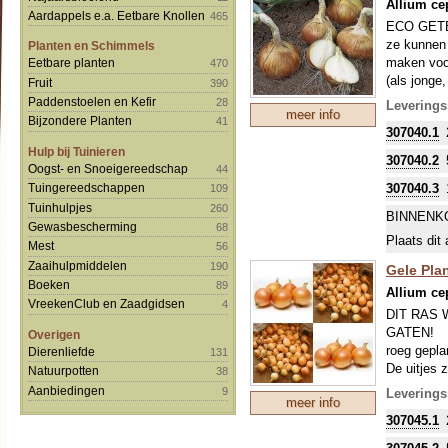
Allium c
Aardappels e.a. Eetbare Knollen
465
ECO GETEEL
ze kunnen 
Planten en Schimmels
maken voor
Eetbare planten
470
(als jonge,
Fruit
390
mildsmaken
Paddenstoelen en Kefir
28
Levering
meer info
Bijzondere Planten
41
307040.1
Hulp bij Tuinieren
307040.2
Oogst- en Snoeigereedschap
44
307040.3
Tuingereedschappen
109
Tuinhulpjes
260
BINNENK
Gewasbescherming
68
Plaats dit 
Mest
56
Zaaihulpmiddelen
190
Gele Pla
Boeken
89
Allium c
VreekenClub en Zaadgidsen
4
DIT RAS 
GATEN!
Overigen
roeg gepla
Dierenliefde
131
De uitjes 
Natuurpotten
38
in de herf
Aanbiedingen
9
Levering
meer info
verhoogde 
307045.1
zijn vanaf 
resultaat i