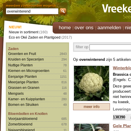
meerdere zoekwoorden mogelijk
home
over ons
aanmelden
ni
NIEUW!
Nieuw in sortiment
(160)
Eco en Oké Zaden en Plantgoed
(2017)
filter op
Zaden
Groenten en Fruit
2843
Op
overwinterend
zijn 5 artikele
Kruiden en Specerijen
294
Nuttige Planten
78
Winterbl
Kiemen en Microgroenten
61
Brassica o
Eenjarige Planten
1151
(Engels:
C
Meerjarige Planten
816
Deze gewel
Grassen en Granen
116
produceert
Mengsels
48
niet herin
Kamer- en Kuipplanten
280
nu kweek, 
Bomen en Struiken
49
meer info
Day: 17 ma
Leverings
Bloemkool
Bloembollen en Knollen
138390
cm.
Voorjaarsbloeiend
685
Zomerbloeiend
678
Gele Plan
Najaarsbloeiend
11