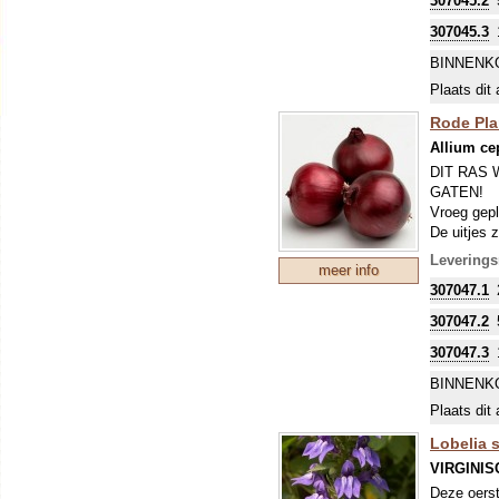
307045.2
307045.3
BINNENK
Plaats dit 
Rode Plan
Allium c
DIT RAS 
GATEN!
Vroeg gepl
De uitjes 
in de herf
Levering
meer info
verhoogde 
307047.1
zijn vanaf 
resultaat i
307047.2
307047.3
BINNENK
Plaats dit 
Lobelia s
VIRGINIS
Deze oerst