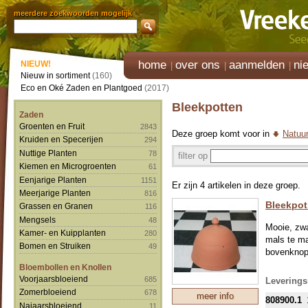
meerdere zoekwoorden mogelijk
home
over ons
aanmelden
ni
NIEUW!
Nieuw in sortiment
(160)
Eco en Oké Zaden en Plantgoed
(2017)
Bleekpotten
Zaden
Groenten en Fruit
2843
Deze groep komt voor in
Natuur
Kruiden en Specerijen
294
Nuttige Planten
78
filter op
Kiemen en Microgroenten
61
Eenjarige Planten
1151
Er zijn 4 artikelen in deze groep.
Meerjarige Planten
816
Bleekpot
Grassen en Granen
116
Mengsels
48
Mooie, zwa
Kamer- en Kuipplanten
280
mals te ma
Bomen en Struiken
49
bovenknop
Bloembollen en Knollen
GRAAG V
Voorjaarsbloeiend
685
Leverings
SCHOKAB
Zomerbloeiend
678
meer info
808900.1
DESONDA
Najaarsbloeiend
11