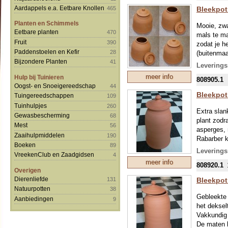
EIGEN RI
Aardappels e.a. Eetbare Knollen
Bleekpot
465
Planten en Schimmels
Mooie, zwa
Eetbare planten
470
mals te ma
Fruit
390
zodat je h
Paddenstoelen en Kefir
28
(buitenmaa
Bijzondere Planten
41
Leverings
GRAAG V
meer info
Hulp bij Tuinieren
808905.1
SCHOKAB
Oogst- en Snoeigereedschap
44
DESONDA
Bleekpot
Tuingereedschappen
109
EIGEN RI
Tuinhulpjes
260
Extra slan
Gewasbescherming
68
plant zodr
Mest
56
asperges, 
Zaaihulpmiddelen
190
Rabarber k
Boeken
89
GRAAG V
Leverings
VreekenClub en Zaadgidsen
4
SCHOKAB
meer info
808920.1
DESONDA
Overigen
EIGEN R
Dierenliefde
Bleekpot
131
VERPAKK
Natuurpotten
38
Gebleekte 
Aanbiedingen
9
het deksel
Vakkundig 
De maten k