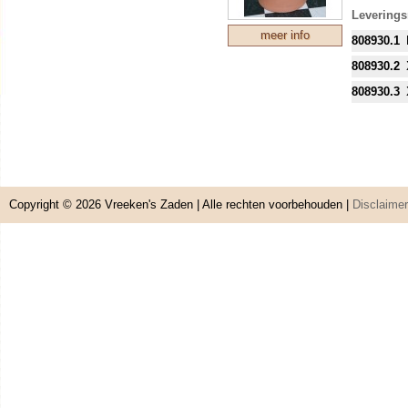
L: hoogte
Leverings
XL: hoogt
meer info
808930.1
XXL: hoog
808930.2
GRAAG V
SCHOKAB
808930.3
DESONDA
EIGEN R
VERPAKK
Copyright © 2026
Vreeken's Zaden
| Alle rechten voorbehouden |
Disclaimer