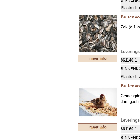
BINNENK
Plaats dit 
Buitenv
Zak (à 1 
Levering
meer info
861140.1
BINNENK
Plaats dit 
Buitenvo
Gemengde 
dari, geel
Levering
meer info
861160.1
BINNENK