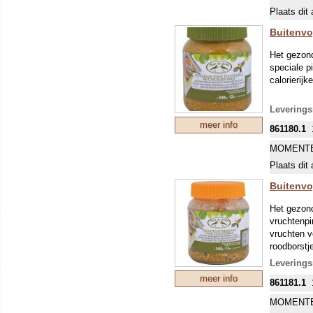
Plaats dit 
Buitenvo
Het gezond
speciale p
calorierij
Leverings
meer info
861180.1
MOMENTE
Plaats dit 
Buitenvo
Het gezond
vruchtenpi
vruchten v
roodborstj
Leverings
meer info
861181.1
MOMENTE