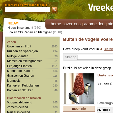
meerdere zoekwoorden mogelijk
home
over ons
aanmelden
ni
NIEUW!
Nieuw in sortiment
(160)
Eco en Oké Zaden en Plantgoed
(2018)
Buiten de vogels voer
Zaden
Groenten en Fruit
2843
Deze groep komt voor in
Dieren
Kruiden en Specerijen
294
Nuttige Planten
78
filter op
Kiemen en Microgroenten
61
Eenjarige Planten
1151
Er zijn 19 artikelen in deze groep.
Meerjarige Planten
816
Buitenvo
Grassen en Granen
116
Mengsels
48
Set van 2 
Kamer- en Kuipplanten
280
Bomen en Struiken
49
Bloembollen en Knollen
Voorjaarsbloeiend
685
Levering
Zomerbloeiend
678
meer info
861100.1
Najaarsbloeiend
11