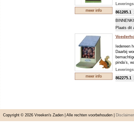
Levering
meer info
861285.1
BINNENK
Plaats dit 
Voederh
Iedereen h
Daarbij wor
bemachtige
pinda’s, w
beschadig
Leverings
voorkom je
meer info
862275.1
zichzelf b
openen om 
om een voo
eenvoudige
Copyright © 2026
Vreeken's Zaden
| Alle rechten voorbehouden |
Disclaimer