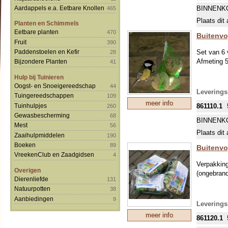
BINNENK
Aardappels e.a. Eetbare Knollen
465
Plaats dit 
Planten en Schimmels
Eetbare planten
470
Buitenvo
Fruit
390
Set van 6 
Paddenstoelen en Kefir
28
Afmeting 
Bijzondere Planten
41
Hulp bij Tuinieren
Oogst- en Snoeigereedschap
44
Levering
Tuingereedschappen
109
meer info
Tuinhulpjes
861110.1
260
Gewasbescherming
68
BINNENK
Mest
56
Plaats dit 
Zaaihulpmiddelen
190
Boeken
89
Buitenvo
VreekenClub en Zaadgidsen
4
Verpakking
Overigen
(ongebrand
Dierenliefde
131
Natuurpotten
38
Aanbiedingen
9
Levering
meer info
861120.1