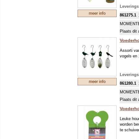
Leverings
meer info
861275.1
MOMENTE
Plaats dit 
Voederho
Assorti va
vogels en 
Leverings
meer info
861280.1
MOMENTE
Plaats dit 
Voederho
Leuke houd
worden bev
te schuiven