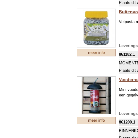
Plaats dit 
Buitenvo
Vetpasta m
Leverings
meer info
861182.1
MOMENTE
Plaats dit 
Voederho
Mini voede
een gegalv
Levering
meer info
861200.1
BINNENK