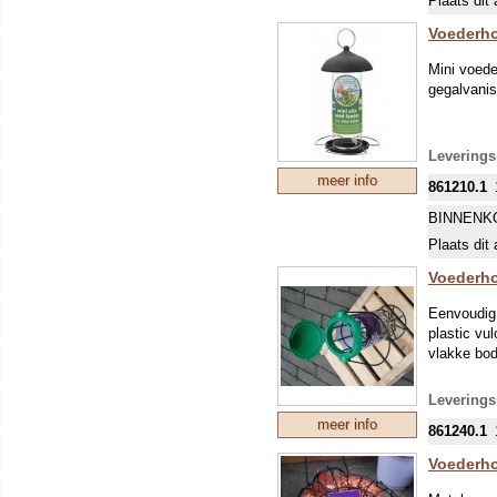
Plaats dit 
Voederho
Mini voede
gegalvanis
Levering
meer info
861210.1
BINNENK
Plaats dit 
Voederho
Eenvoudig 
plastic vu
vlakke bo
Levering
meer info
861240.1
Voederho