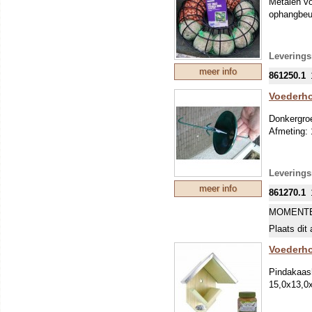
Metalen v
ophangbeug
Levering
meer info
861250.1
Voederho
Donkergroe
Afmeting:
Leverings
meer info
861270.1
MOMENTE
Plaats dit 
Voederho
Pindakaash
15,0x13,0