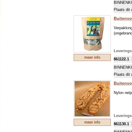
BINNENK
Plaats dit 
Buitenvo
Verpakking
(ongebrand
Levering
meer info
861122.1
BINNENK
Plaats dit 
Buitenvo
Nylon netj
Levering
meer info
861130.1