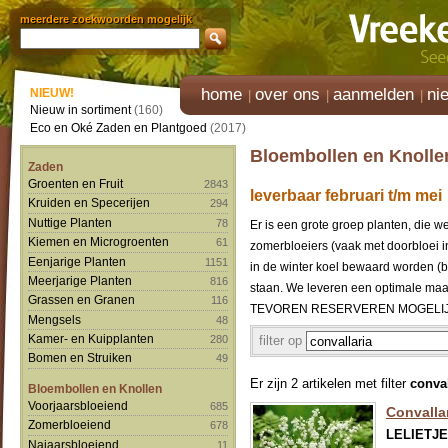
meerdere zoekwoorden mogelijk
home
over ons
aanmelden
ni
NIEUW!
Nieuw in sortiment
(160)
Eco en Oké Zaden en Plantgoed
(2017)
Bloembollen en Knolle
Zaden
Groenten en Fruit
2843
leverbaar februari t/m mei
Kruiden en Specerijen
294
Nuttige Planten
78
Er is een grote groep planten, die 
Kiemen en Microgroenten
61
zomerbloeiers (vaak met doorbloei i
Eenjarige Planten
1151
in de winter koel bewaard worden (bv 
Meerjarige Planten
816
staan. We leveren een optimale 
Grassen en Granen
116
TEVOREN RESERVEREN MOGELIJK
Mengsels
48
Kamer- en Kuipplanten
filter op
280
Bomen en Struiken
49
Er zijn 2 artikelen met filter
conval
Bloembollen en Knollen
Voorjaarsbloeiend
685
Convallar
Zomerbloeiend
678
LELIETJ
Najaarsbloeiend
11