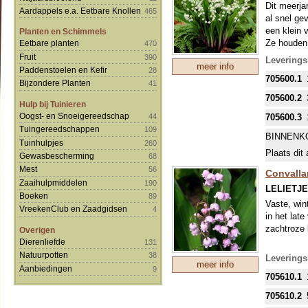
Dit meerjar
Aardappels e.a. Eetbare Knollen
465
al snel ge
een klein 
Planten en Schimmels
Ze houden 
Eetbare planten
470
samen met 
Fruit
390
Levering
meer info
eetbaar en 
Paddenstoelen en Kefir
28
705600.1
Bijzondere Planten
41
705600.2
Hulp bij Tuinieren
Oogst- en Snoeigereedschap
44
705600.3
Tuingereedschappen
109
BINNENK
Tuinhulpjes
260
Plaats dit 
Gewasbescherming
68
Mest
56
Convallar
Zaaihulpmiddelen
190
LELIETJ
Boeken
89
Vaste, win
VreekenClub en Zaadgidsen
4
in het lat
zachtroze 
Overigen
Dierenliefde
131
Natuurpotten
38
Levering
meer info
Aanbiedingen
9
705610.1
705610.2