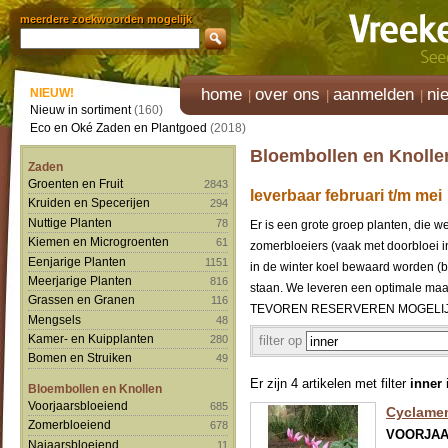
meerdere zoekwoorden mogelijk
home
over ons
aanmelden
ni
NIEUW!
Nieuw in sortiment
(160)
Eco en Oké Zaden en Plantgoed
(2018)
Bloembollen en Knolle
Zaden
Groenten en Fruit
2843
leverbaar februari t/m mei
Kruiden en Specerijen
294
Nuttige Planten
78
Er is een grote groep planten, die 
Kiemen en Microgroenten
61
zomerbloeiers (vaak met doorbloei i
Eenjarige Planten
1151
in de winter koel bewaard worden (bv 
Meerjarige Planten
816
staan. We leveren een optimale 
Grassen en Granen
116
TEVOREN RESERVEREN MOGELIJK
Mengsels
48
Kamer- en Kuipplanten
filter op
280
Bomen en Struiken
49
Er zijn 4 artikelen met filter
inner
i
Bloembollen en Knollen
Voorjaarsbloeiend
685
Cyclame
Zomerbloeiend
678
VOORJA
Najaarsbloeiend
11