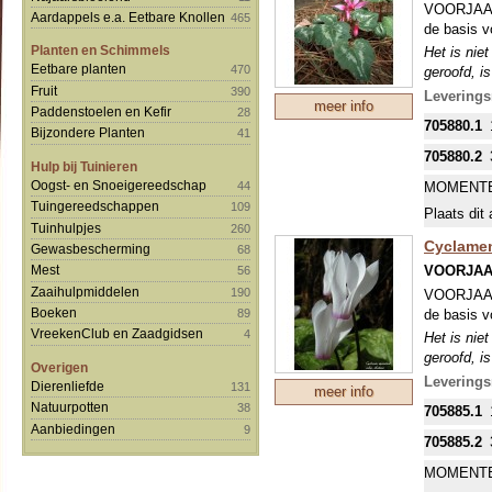
VOORJAARS
Aardappels e.a. Eetbare Knollen
465
de basis v
Planten en Schimmels
Het is nie
Eetbare planten
470
geroofd, i
Fruit
echt goed 
390
Leverings
meer info
Nederland 
Paddenstoelen en Kefir
28
705880.1
Bij het ui
Bijzondere Planten
41
kunnen de 
705880.2
Hulp bij Tuinieren
Oogst- en Snoeigereedschap
44
MOMENTE
Tuingereedschappen
109
Plaats dit 
Tuinhulpjes
260
Cyclame
Gewasbescherming
68
VOORJA
Mest
56
Zaaihulpmiddelen
190
VOORJAARS
Boeken
de basis v
89
VreekenClub en Zaadgidsen
4
Het is nie
geroofd, i
Overigen
echt goed 
Leverings
Dierenliefde
131
meer info
Nederland 
Natuurpotten
38
705885.1
Bij het ui
Aanbiedingen
9
kunnen de 
705885.2
MOMENTE