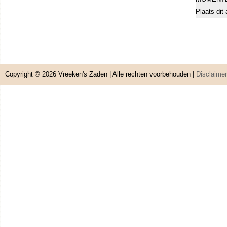
populair!
Plaats dit 
Copyright © 2026
Vreeken's Zaden
| Alle rechten voorbehouden |
Disclaimer