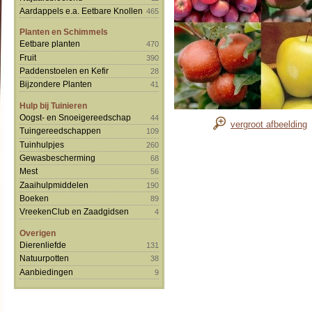
Aardappels e.a. Eetbare Knollen
465
Planten en Schimmels
Eetbare planten
470
Fruit
390
Paddenstoelen en Kefir
28
Bijzondere Planten
41
Hulp bij Tuinieren
Oogst- en Snoeigereedschap
44
vergroot afbeelding
Tuingereedschappen
109
Tuinhulpjes
260
Gewasbescherming
68
Mest
56
Zaaihulpmiddelen
190
Boeken
89
VreekenClub en Zaadgidsen
4
Overigen
Dierenliefde
131
Natuurpotten
38
Aanbiedingen
9