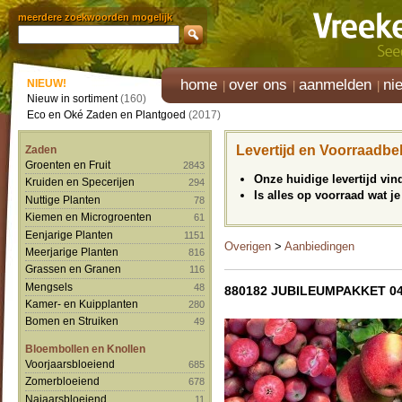
meerdere zoekwoorden mogelijk
home
over ons
aanmelden
ni
NIEUW!
Nieuw in sortiment
(160)
Eco en Oké Zaden en Plantgoed
(2017)
Levertijd en Voorraadbe
Zaden
Groenten en Fruit
2843
Onze huidige levertijd vi
Kruiden en Specerijen
294
Is alles op voorraad wat je
Nuttige Planten
78
Kiemen en Microgroenten
61
Eenjarige Planten
1151
Overigen
>
Aanbiedingen
Meerjarige Planten
816
Grassen en Granen
116
Mengsels
48
880182 JUBILEUMPAKKET 0
Kamer- en Kuipplanten
280
Bomen en Struiken
49
Bloembollen en Knollen
Voorjaarsbloeiend
685
Zomerbloeiend
678
Najaarsbloeiend
11