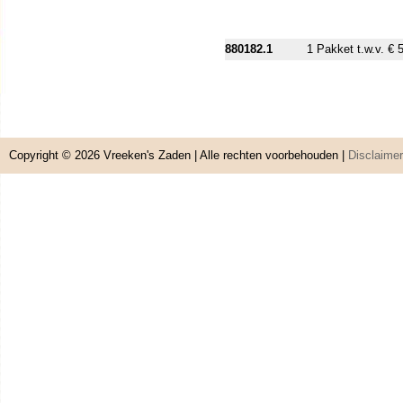
880182.1
1 Pakket t.w.v. € 
Copyright © 2026
Vreeken's Zaden
| Alle rechten voorbehouden |
Disclaimer