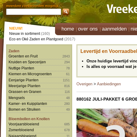
meerdere zoekwoorden mogelijk
home
over ons
aanmelden
ni
NIEUW!
Nieuw in sortiment
(160)
Eco en Oké Zaden en Plantgoed
(2017)
Levertijd en Voorraadbe
Zaden
Groenten en Fruit
2843
Onze huidige levertijd vi
Kruiden en Specerijen
294
Is alles op voorraad wat je
Nuttige Planten
78
Kiemen en Microgroenten
61
Eenjarige Planten
1151
Overigen
>
Aanbiedingen
Meerjarige Planten
816
Grassen en Granen
116
Mengsels
48
880162 JULI-PAKKET 6 GRO
Kamer- en Kuipplanten
280
Bomen en Struiken
49
Bloembollen en Knollen
Voorjaarsbloeiend
685
Zomerbloeiend
678
Najaarsbloeiend
11