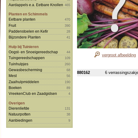
Aardappels e.a. Eetbare Knollen
465
Planten en Schimmels
Eetbare planten
470
Fruit
390
Paddenstoelen en Kefir
28
Bijzondere Planten
41
Hulp bij Tuinieren
Oogst- en Snoeigereedschap
44
vergroot afbeelding
Tuingereedschappen
109
Tuinhulpjes
260
Gewasbescherming
68
880162
6 verrassingszakj
Mest
56
Zaaihulpmiddelen
190
Boeken
89
VreekenClub en Zaadgidsen
4
Overigen
Dierenliefde
131
Natuurpotten
38
Aanbiedingen
9