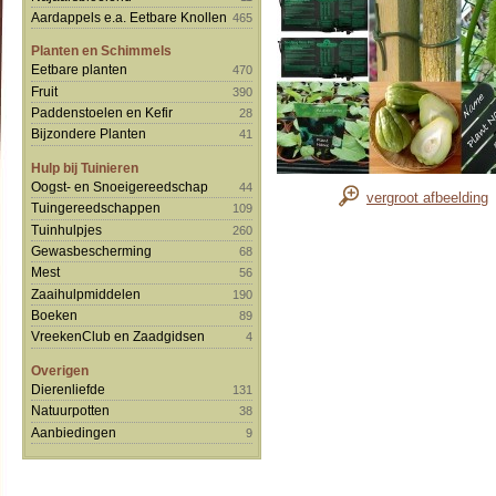
Aardappels e.a. Eetbare Knollen
465
Planten en Schimmels
Eetbare planten
470
Fruit
390
Paddenstoelen en Kefir
28
Bijzondere Planten
41
Hulp bij Tuinieren
Oogst- en Snoeigereedschap
44
vergroot afbeelding
Tuingereedschappen
109
Tuinhulpjes
260
Gewasbescherming
68
Mest
56
Zaaihulpmiddelen
190
Boeken
89
VreekenClub en Zaadgidsen
4
Overigen
Dierenliefde
131
Natuurpotten
38
Aanbiedingen
9