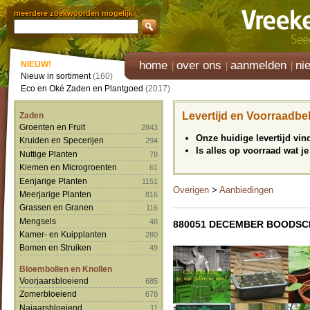
meerdere zoekwoorden mogelijk
home
over ons
aanmelden
ni
NIEUW!
Nieuw in sortiment
(160)
Eco en Oké Zaden en Plantgoed
(2017)
Levertijd en Voorraadbe
Zaden
Groenten en Fruit
2843
Onze huidige levertijd vi
Kruiden en Specerijen
294
Is alles op voorraad wat je
Nuttige Planten
78
Kiemen en Microgroenten
61
Eenjarige Planten
1151
Overigen
>
Aanbiedingen
Meerjarige Planten
816
Grassen en Granen
116
Mengsels
48
880051 DECEMBER BOODS
Kamer- en Kuipplanten
280
Bomen en Struiken
49
Bloembollen en Knollen
Voorjaarsbloeiend
685
Zomerbloeiend
678
Najaarsbloeiend
11