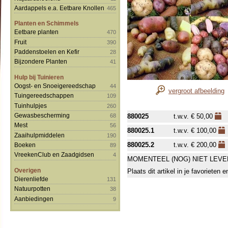
Aardappels e.a. Eetbare Knollen
465
Planten en Schimmels
Eetbare planten
470
Fruit
390
Paddenstoelen en Kefir
28
Bijzondere Planten
41
Hulp bij Tuinieren
Oogst- en Snoeigereedschap
44
vergroot afbeelding
Tuingereedschappen
109
Tuinhulpjes
260
Gewasbescherming
68
880025
t.w.v. € 50,00
Mest
56
880025.1
t.w.v. € 100,00
Zaaihulpmiddelen
190
880025.2
t.w.v. € 200,00
Boeken
89
VreekenClub en Zaadgidsen
4
MOMENTEEL (NOG) NIET LEVE
Overigen
Plaats dit artikel in je favorieten
Dierenliefde
131
Natuurpotten
38
Aanbiedingen
9