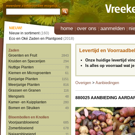
meerdere zoekwoorden mogelijk
home
over ons
aanmelden
ni
NIEUW!
Nieuw in sortiment
(160)
Eco en Oké Zaden en Plantgoed
(2018)
Levertijd en Voorraadbe
Zaden
Groenten en Fruit
2843
Onze huidige levertijd vi
Kruiden en Specerijen
294
Is alles op voorraad wat je
Nuttige Planten
78
Kiemen en Microgroenten
61
Eenjarige Planten
1151
Overigen
>
Aanbiedingen
Meerjarige Planten
816
Grassen en Granen
116
Mengsels
48
880025 AANBIEDING AARD
Kamer- en Kuipplanten
280
Bomen en Struiken
49
Bloembollen en Knollen
Voorjaarsbloeiend
685
Zomerbloeiend
678
Najaarsbloeiend
11