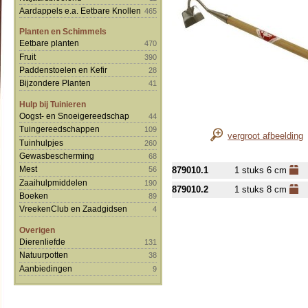
Aardappels e.a. Eetbare Knollen
465
Planten en Schimmels
Eetbare planten
470
Fruit
390
Paddenstoelen en Kefir
28
Bijzondere Planten
41
Hulp bij Tuinieren
Oogst- en Snoeigereedschap
44
Tuingereedschappen
109
vergroot afbeelding
Tuinhulpjes
260
Gewasbescherming
68
Mest
879010.1
1 stuks 6 cm
56
Zaaihulpmiddelen
190
879010.2
1 stuks 8 cm
Boeken
89
VreekenClub en Zaadgidsen
4
Overigen
Dierenliefde
131
Natuurpotten
38
Aanbiedingen
9