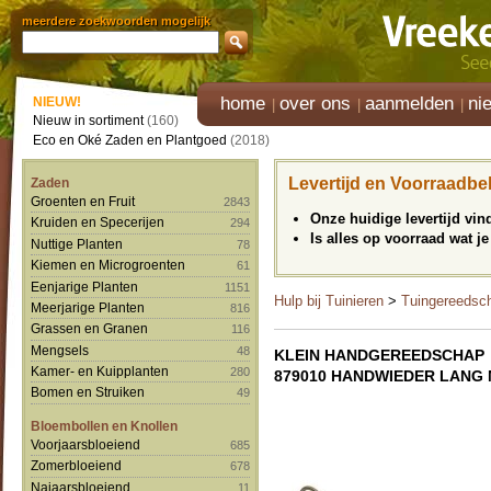
meerdere zoekwoorden mogelijk
home
over ons
aanmelden
ni
NIEUW!
Nieuw in sortiment
(160)
Eco en Oké Zaden en Plantgoed
(2018)
Levertijd en Voorraadbe
Zaden
Groenten en Fruit
2843
Onze huidige levertijd vi
Kruiden en Specerijen
294
Is alles op voorraad wat je
Nuttige Planten
78
Kiemen en Microgroenten
61
Eenjarige Planten
1151
Hulp bij Tuinieren
>
Tuingereedsc
Meerjarige Planten
816
Grassen en Granen
116
Mengsels
48
KLEIN HANDGEREEDSCHAP
Kamer- en Kuipplanten
280
879010 HANDWIEDER LANG
Bomen en Struiken
49
Bloembollen en Knollen
Voorjaarsbloeiend
685
Zomerbloeiend
678
Najaarsbloeiend
11