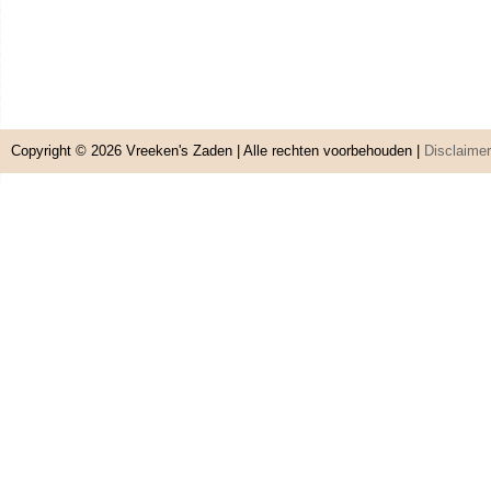
Copyright © 2026
Vreeken's Zaden
| Alle rechten voorbehouden |
Disclaimer