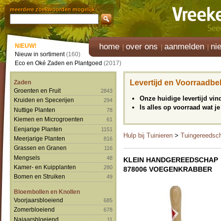
meerdere zoekwoorden mogelijk
home
over ons
aanmelden
ni
NIEUW!
Nieuw in sortiment
(160)
Eco en Oké Zaden en Plantgoed
(2017)
Levertijd en Voorraadbe
Zaden
Groenten en Fruit
2843
Onze huidige levertijd vi
Kruiden en Specerijen
294
Is alles op voorraad wat je
Nuttige Planten
78
Kiemen en Microgroenten
61
Eenjarige Planten
1151
Hulp bij Tuinieren
>
Tuingereedsc
Meerjarige Planten
816
Grassen en Granen
116
Mengsels
48
KLEIN HANDGEREEDSCHAP
Kamer- en Kuipplanten
280
878006 VOEGENKRABBER
Bomen en Struiken
49
Bloembollen en Knollen
Voorjaarsbloeiend
685
Zomerbloeiend
678
Najaarsbloeiend
11