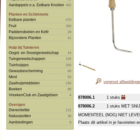
Aardappels e.a. Eetbare Knollen
465
Planten en Schimmels
Eetbare planten
470
Fruit
390
Paddenstoelen en Kefir
28
Bijzondere Planten
41
Hulp bij Tuinieren
Oogst- en Snoeigereedschap
44
Tuingereedschappen
109
Tuinhulpjes
260
Gewasbescherming
68
Mest
56
vergroot afbeelding
Zaaihulpmiddelen
190
Boeken
89
VreekenClub en Zaadgidsen
4
878006.1
1 stuks
Overigen
878006.2
1 stuks MET SN
Dierenliefde
131
MOMENTEEL (NOG) NIET LEVE
Natuurpotten
38
Aanbiedingen
Plaats dit artikel in je favorieten
9