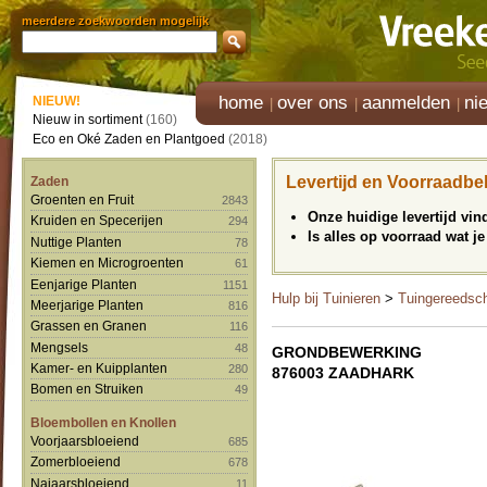
meerdere zoekwoorden mogelijk
home
over ons
aanmelden
ni
NIEUW!
Nieuw in sortiment
(160)
Eco en Oké Zaden en Plantgoed
(2018)
Levertijd en Voorraadbe
Zaden
Groenten en Fruit
2843
Onze huidige levertijd vi
Kruiden en Specerijen
294
Is alles op voorraad wat je
Nuttige Planten
78
Kiemen en Microgroenten
61
Eenjarige Planten
1151
Hulp bij Tuinieren
>
Tuingereedsc
Meerjarige Planten
816
Grassen en Granen
116
Mengsels
48
GRONDBEWERKING
Kamer- en Kuipplanten
280
876003 ZAADHARK
Bomen en Struiken
49
Bloembollen en Knollen
Voorjaarsbloeiend
685
Zomerbloeiend
678
Najaarsbloeiend
11