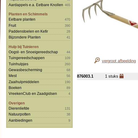
Aardappels e.a. Eetbare Knollen
465
Planten en Schimmels
Eetbare planten
470
Fruit
390
Paddenstoelen en Kefir
28
Bijzondere Planten
41
Hulp bij Tuinieren
Oogst- en Snoeigereedschap
44
Tuingereedschappen
109
vergroot afbeelding
Tuinhulpjes
260
Gewasbescherming
68
Mest
876003.1
1 stuks
56
Zaaihulpmiddelen
190
Boeken
89
VreekenClub en Zaadgidsen
4
Overigen
Dierenliefde
131
Natuurpotten
38
Aanbiedingen
9