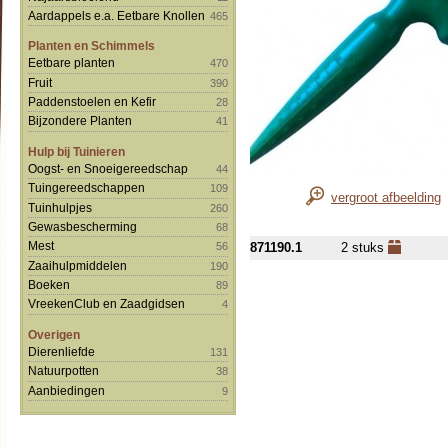
Aardappels e.a. Eetbare Knollen
465
Planten en Schimmels
Eetbare planten
470
Fruit
390
Paddenstoelen en Kefir
28
Bijzondere Planten
41
Hulp bij Tuinieren
Oogst- en Snoeigereedschap
44
Tuingereedschappen
109
vergroot afbeelding
Tuinhulpjes
260
Gewasbescherming
68
Mest
871190.1
2 stuks
56
Zaaihulpmiddelen
190
Boeken
89
VreekenClub en Zaadgidsen
4
Overigen
Dierenliefde
131
Natuurpotten
38
Aanbiedingen
9