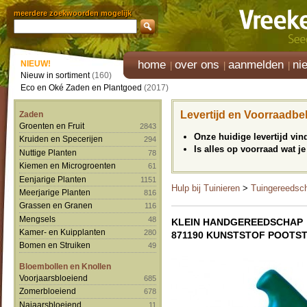
meerdere zoekwoorden mogelijk
home
over ons
aanmelden
ni
NIEUW!
Nieuw in sortiment
(160)
Eco en Oké Zaden en Plantgoed
(2017)
Levertijd en Voorraadbe
Zaden
Groenten en Fruit
2843
Onze huidige levertijd vi
Kruiden en Specerijen
294
Is alles op voorraad wat je
Nuttige Planten
78
Kiemen en Microgroenten
61
Eenjarige Planten
1151
Hulp bij Tuinieren
>
Tuingereedsc
Meerjarige Planten
816
Grassen en Granen
116
Mengsels
48
KLEIN HANDGEREEDSCHAP
Kamer- en Kuipplanten
280
871190 KUNSTSTOF POOTS
Bomen en Struiken
49
Bloembollen en Knollen
Voorjaarsbloeiend
685
Zomerbloeiend
678
Najaarsbloeiend
11